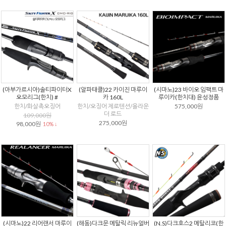
(아부가르시아)솔티파이터X
(알파태클)22 카이진 마루이
(시마노)23 바이오 임팩트 마
오모리그(한치) #
카 160L
루이카(한치대) 윤성정품
한치/화살촉오징어
한치/오징어 제로텐션/올라운
575,000원
더 로드
109,000원
275,000원
98,000원
10% ↓
(시마노)22 리어랜서 마루이
(해동)다크문 메탈릭 리뉴얼버
(N.S)다크호스2 메탈리코(한