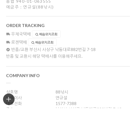
농협 940-01-063555
예금주 : 연규설(88낚시)
ORDER TRACKING
우체국택배
배송위치조회
로젠택배
배송위치조회
반품/교환
부산시 사상구 낙동대로882번길 7-18
반품 및 교환시 해당 택배사를 이용해주세요.
COMPANY INFO
상호명
88낚시
대표이사
연규설
대표전화
1577-7388
주소
부산시 사상구 낙동대로882번길 7-18
사업자등록번호
606-36-14072
통신판매업신고
제 2004-부산사상구-330호
개인정보관리책임자
연규설
88fishing@naver.com