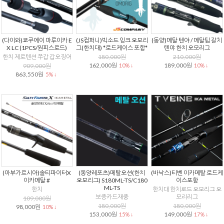
(다이와)쿄쿠에이 마루이카 E
(JS컴퍼니)빅소드 잉크 오모리
(동양)메탈 텐야 / 메탈팁 갈치
X LC (1PCS/원피스로드)
그(한치대) *로드케이스 포함*
텐야 한치 오모리그
한치 제로텐션 쭈갑 갑오징어
180,000원
210,000원
162,000원
189,000원
909,000원
10% ↓
10% ↓
863,550원
5% ↓
(아부가르시아)솔티파이터X
(동양레포츠)메탈오션(한치
(바낙스)티벤 이카메탈 로드케
이카메탈 #
오모리그) S180ML-TS/C180
이스포함
ML-TS
한치
한치대 한치로드 오모리그 오
보증카드재중
모리리그
109,000원
180,000원
180,000원
98,000원
10% ↓
153,000원
149,000원
15% ↓
17% ↓