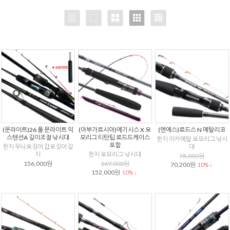
(문라이트)26 풀 문라이트 익
(아부가르시아)에기시스 X 오
(엔에스)로드스 N 메탈리코
스텐션A 길이조절 낚시대
모리그 티탄팁 로드드케이스
한치 이카메탈 오모리그 낚시
포함
한치 무늬오징어 갑오징어 갈
대
치
한치 오모리그 낚시대
78,000원
156,000원
169,000원
70,200원
10% ↓
152,000원
10% ↓