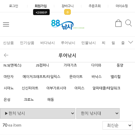
로그인
회원가입
장바구니
주문조회
마이쇼핑
0
+2000 P
검
색
신상품
인기상품
바다낚시
루어낚시
민물낚시
찌
릴
줄
가
루어낚시
N.S(엔에스)
JS컴퍼니
가마가츠
다이와
동양
마탄자
메이저크래프트/타일릭스
문라이트
바낙스
밸리힐
시마노
신신피아트
아부가르시아
아피스
알파태클/테일워크
은성
크로노
해동
70
ea item