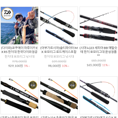
(다이와)쿄쿠에이 마루이카 E
(아부가르시아)솔티파이터 M
(시마노)23 세피아 BB 메탈슷
X RS 한치대 한국다이와정공
X 오모리그 로드케이스포함
테 한치 오모리그대 윤성정품
**
한치대 오모리그 낚시대
한치대 오모리그 낚시대
185,300원
978,000원
109,000원
165,000원
11% ↓
929,100원
98,000원
5% ↓
10% ↓
(크로노)츠쿠요미 월궁 오모리
(크로노)24 츠쿠요미 월궁 오
(아부가르시아)에기시스X 오