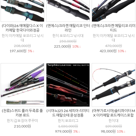
(다이와)26 에메랄다스 X 이
(엔에스)크라켄 메탈리코 인터
(엔에스)크라켄 메탈리코 리미
카메탈 한국다이와정공
라인
티드
한치 이카메탈 오모리그 낚시
한치 오모리그 낚시대
한치 이카메탈 오모리그 낚시
대
대
250,000원
208,000원
470,000원
225,000원
10% ↓
197,600원
423,000원
5% ↓
10% ↓
(천류)스퀴드 룰러 두족류 풀
(시마노)25 26 세피아 리미티
(아부가르시아)솔티파이터 M
카본 로드
드 메탈슷테 윤성정품
X 이카메탈 로드케이스포함
한치 갑오징어 쭈꾸미
한치 오모리그
한치대
210,000원
1,030,000원
109,000원
979,000원
98,000원
5% ↓
10% ↓