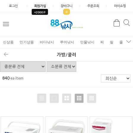
로그인
회원가입
장바구니
주문조회
마이쇼핑
0
+2000 P
검
색
신상품
인기상품
바다낚시
루어낚시
민물낚시
찌
릴
줄
가
가방/쿨러
840
ea item