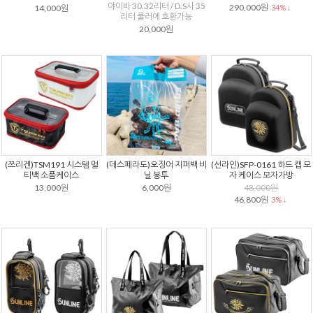
야이바 30.32리터 / D.S사 35
290,000원
14,000원
34% ↓
리터 쿨러에 호환가능
20,000원
(쯔리겐)TSM191 시스템 멀
(데스페라도)오징어 지퍼백 비
(선라인)SFP-0161 하드 캡 모
티백 소품케이스
닐 봉투
자 케이스 모자가방
13,000원
6,000원
48,000원
46,800원
3% ↓