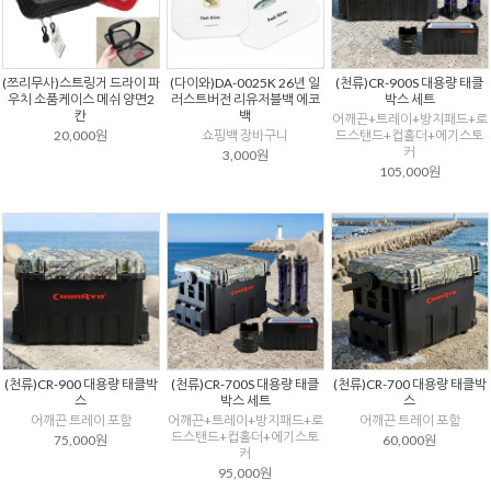
(쯔리무사)스트링거 드라이 파
(다이와)DA-0025K 26년 일
(천류)CR-900S 대용량 태클
우치 소품케이스 메쉬 양면2
러스트버전 리유저블백 에코
박스 세트
칸
백
어깨끈+트레이+방지패드+로
20,000원
쇼핑백 장바구니
드스탠드+컵홀더+에기스토
커
3,000원
105,000원
(천류)CR-900 대용량 태클박
(천류)CR-700S 대용량 태클
(천류)CR-700 대용량 태클박
스
박스 세트
스
어깨끈 트레이 포함
어깨끈+트레이+방지패드+로
어깨끈 트레이 포함
드스탠드+컵홀더+에기스토
75,000원
60,000원
커
95,000원