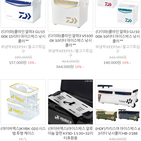
(다이와)쿨라인 알파3 GU15
(다이와)쿨라인 알파3 GU10
(다이와)쿨라인 알파3 VS100
00X 15리터 아이스박스 낚시
00X 10리터 아이스박스 낚시
0X 10리터 아이스박스 낚시
쿨러 **
쿨러 **
쿨러 **
보냉력 KEEP39 / 물고기투입
보냉력 KEEP36 / 물고기투입
보냉력 KEEP55 / 물고기투입
구
구
구
183,000원
162,000원
424,000원
157,000원
140,000원
14% ↓
14% ↓
364,000원
14% ↓
(야이바엑스)KYBK-020 시스
(야이바엑스)아이스박스 알루
(HDF)카리스마 아이스박스 6
템 투명 케이스
미늄 깔판 KYSD-1 S 30~32리
3리터 낚시쿨러 HB-3188
터호환용
M / L
440,000원