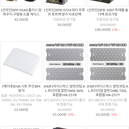
(선라인)SFP-0160 플러스 원
(선라인)SFB-0724 워터 프루
(선라인)SFB-1007 트래블 숄
파우치 구명복 소품 케이스
프 토트백 방수 타포린백
더백 보조가방
43,000원
의류보관 옷가방
의류보관 옷가방
58,000원
120,000원
108,000원
10% ↓
(메이호)EVA 시트 쿠션 BM
(HDF)아이스박스 양면코팅 A
(HDF)아이스박스 양면코팅 A
방석
L 프리미엄 깔판 D60L S65L
L 프리미엄 깔판 D48L T65L
호환용 HA-2578
호환용 HA-2577
호환 : 버킷마우스 시리즈, VS-
7095N, VS-7090N, VS-708
D사 60리터 / S사 65리터 쿨러
D사 48리터 / T사 65리터 쿨
0N, VS-7090A
에 호환가능
러에 호환가능
23,000원
50,000원
43,000원
35,000원
30,000원
30% ↓
30% ↓