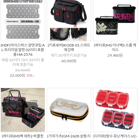
(HDF)아이스박스 양면코팅 A
(키로오버)KOEB-01 스퀴드
(써티포)MS 이너백3 소품 케
L 프리미엄 깔판 32리터 호환
에깅백
이스
용 HA-2576
에기 30개까지 보관가능
29,480원
해동 32리터 / D사 35리터 쿨
60,000원
러에 호환가능
33,000원
23,000원
30% ↓
(써티포)MS백 세트2 써클한
(가마가츠)GM-2628 성형 리
(다이와)방수 유닛케이스 UC-