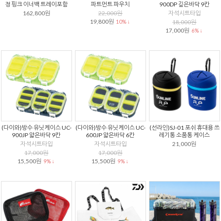
정 핑크 이너백 트레이포함
파트먼트 파우치
900DP 깊은바닥 9칸
162,800원
22,000원
자석시트타입
19,800원
10% ↓
18,000원
17,000원
6% ↓
(다이와)방수 유닛케이스 UC-
(다이와)방수 유닛케이스 UC-
(선라인)SJ-01 포쉬 휴대용 쓰
900JP 얇은바닥 9칸
600JP 얇은바닥 6칸
레기통 소품통 케이스
자석시트타입
자석시트타입
21,000원
17,000원
17,000원
15,500원
15,500원
9% ↓
9% ↓