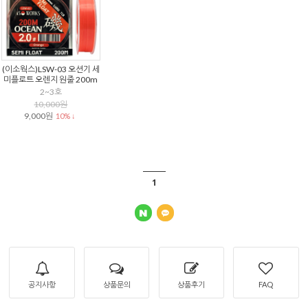
(이소웍스)LSW-03 오션기 세
미플로트 오렌지 원줄 200m
2~3호
10,000원
9,000원
10% ↓
1
공지사항
상품문의
상품후기
FAQ