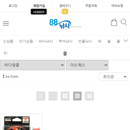
로그인
회원가입
장바구니
주문조회
마이쇼핑
0
+2000 P
검
색
신상품
인기상품
바다낚시
루어낚시
민물낚시
찌
릴
줄
가
줄
1
ea item