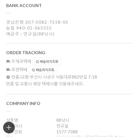
BANK ACCOUNT
경남은행 207-0082-7158-05
농협 940-01-063555
예금주 : 연규설(88낚시)
ORDER TRACKING
우체국택배
배송위치조회
로젠택배
배송위치조회
반품/교환
부산시 사상구 낙동대로882번길 7-18
반품 및 교환시 해당 택배사를 이용해주세요.
COMPANY INFO
상호명
88낚시
대표이사
연규설
대표전화
1577-7388
주소
부산시 사상구 낙동대로882번길 7-18