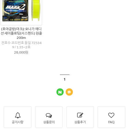
(호야공방)마크2 오나가 에디
션 세미플로팅(서스펜드) 원줄
200m
전호수 코드번호 동일 72534
9 / 1.35~2호
28,000원
1
공지사항
상품문의
상품후기
FAQ