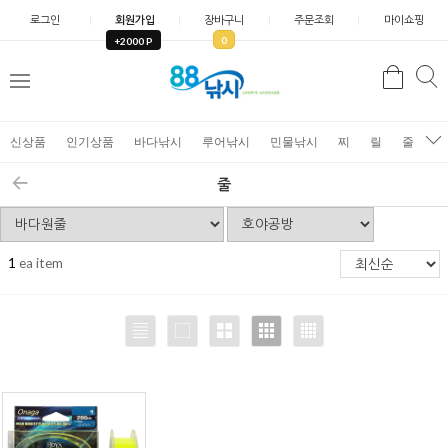
로그인
회원가입
장바구니
주문조회
마이쇼핑
0
+2000 P
검
색
신상품
인기상품
바다낚시
루어낚시
민물낚시
찌
릴
줄
가
줄
1
ea item