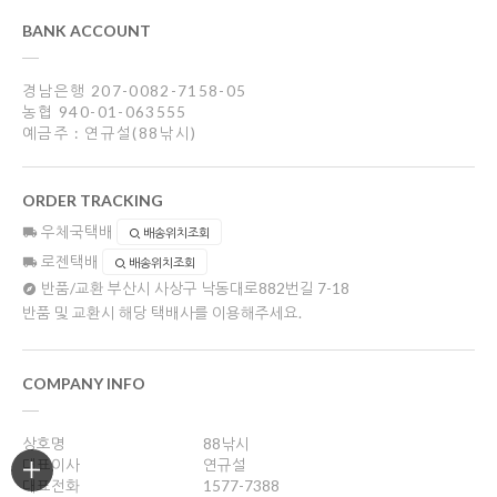
BANK ACCOUNT
경남은행 207-0082-7158-05
농협 940-01-063555
예금주 : 연규설(88낚시)
ORDER TRACKING
우체국택배
배송위치조회
로젠택배
배송위치조회
반품/교환
부산시 사상구 낙동대로882번길 7-18
반품 및 교환시 해당 택배사를 이용해주세요.
COMPANY INFO
상호명
88낚시
대표이사
연규설
대표전화
1577-7388