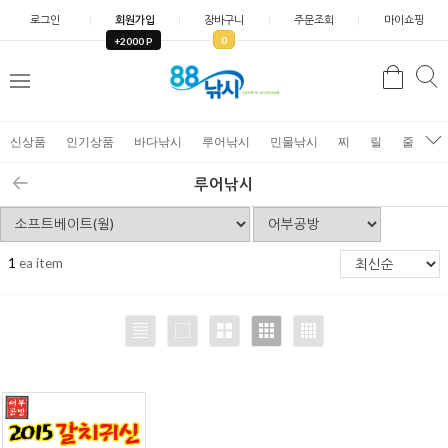
로그인
회원가입
장바구니
주문조회
마이쇼핑
0
+2000 P
검
색
신상품
인기상품
바다낚시
루어낚시
민물낚시
찌
릴
줄
가
루어낚시
1
ea item