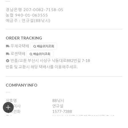
경남은행 207-0082-7158-05
농협 940-01-063555
예금주 : 연규설(88낚시)
ORDER TRACKING
우체국택배
배송위치조회
로젠택배
배송위치조회
반품/교환
부산시 사상구 낙동대로882번길 7-18
반품 및 교환시 해당 택배사를 이용해주세요.
COMPANY INFO
상호명
88낚시
대표이사
연규설
대표전화
1577-7388
주소
부산시 사상구 낙동대로882번길 7-18
사업자등록번호
606-36-14072
통신판매업신고
제 2004-부산사상구-330호