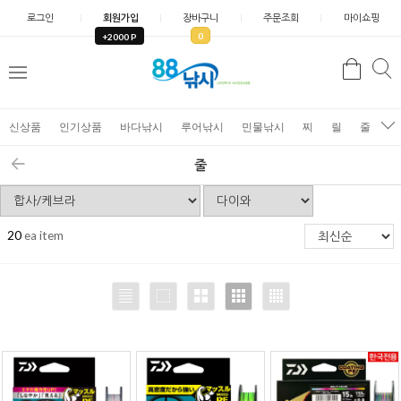
로그인
회원가입
장바구니
주문조회
마이쇼핑
0
+2000 P
검
색
신상품
인기상품
바다낚시
루어낚시
민물낚시
찌
릴
줄
가
줄
20
ea item