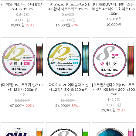
(다이와)이소 듀라센서 8합사
(다이와)J브레이드 그랜드 X8
(다이와)UVF 에메랄다스 듀
SS+Si2 150m
A 8합사 샤르트뢰즈 150m
라센서 4브레이드 화이트+Si2
100m
0.6~1호
0.6~3호
0.6~0.8호
41,000원
22,000원
10,000원
30,000원
16,000원
27% ↓
27% ↓
(다이와)UVF 코우가 센서 EX
(다이와)UVF 에메랄다스 센
[초특별가](다이와)UVF 코우
+Si 12합사 200m #
서 12합사 EX+Si 150m #
가 센서 X8 8합사 200m 300
m #
1호
0.6호
1~1.5호
84,000원
82,000원
37,000원
67,000원
56,000원
20% ↓
32% ↓
29,300원
21% ↓