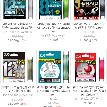
(다이와)UVF 에메랄다스 듀
(다이와)에메랄다스 듀라헤비
(다이와)J브레이드 후부키 X8
라센서 X12EX+Si3 12합사
X8+1+Si3 9합사 150m 200
A 8합사 멀티컬러 150m
m
0.6 ~ 1호 / 150m 200m
0.8~1호
8+1합사 / 0.5~0.8호
57,000원
24,000원
27,000원
51,300원
21,600원
10% ↓
10% ↓
(다이와)UVF 듀라센서 X12E
(다이와)UVF 에메랄다스 듀
(다이와)UVF 월하미인 듀라
X +Si3 12합사 멀티컬러
라센서 X8 +Si2 에깅 8합사 1
센서 +Si2 4합사 8합사 핑크 1
50m
50m/200m **
150 200 300m / 0.8~1호
0.8호
0.2~0.4호 / 볼락 전갱이
80,000원
24,000원
22,000원
58,000원
28% ↓