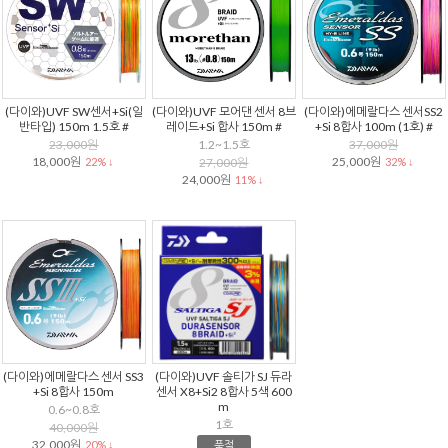
(다이와)UVF SW센서+Si(일
(다이와)UVF 모어댄 센서 8브
(다이와)에메랄다스 센서SS2
반타입) 150m 1.5호 #
레이드+Si 합사 150m #
+Si 8합사 100m (1호) #
23,000원
1.2~1.5호
37,000원
18,000원
25,000원
22% ↓
27,000원
32% ↓
24,000원
11% ↓
(다이와)에메랄다스 센서 SS3
(다이와)UVF 솔티가 SJ 듀라
+Si 8합사 150m
센서 X8+Si2 8합사 5색 600
m
0.6~0.8호
1호
40,000원
32,000원
20% ↓
품절