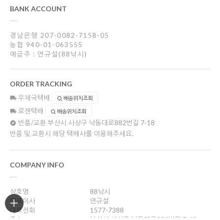
BANK ACCOUNT
경남은행 207-0082-7158-05
농협 940-01-063555
예금주 : 연규설(88낚시)
ORDER TRACKING
우체국택배
배송위치조회
로젠택배
배송위치조회
반품/교환
부산시 사상구 낙동대로882번길 7-18
반품 및 교환시 해당 택배사를 이용해주세요.
COMPANY INFO
상호명
88낚시
대표이사
연규설
대표전화
1577-7388
주소
부산시 사상구 낙동대로882번길 7-18