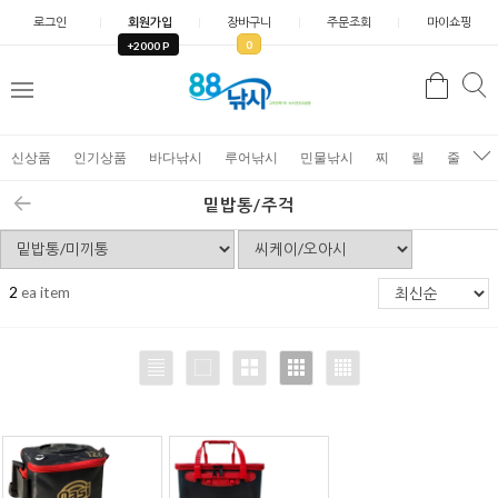
로그인
회원가입
장바구니
주문조회
마이쇼핑
0
+2000 P
검
색
신상품
인기상품
바다낚시
루어낚시
민물낚시
찌
릴
줄
가
밑밥통/주걱
2
ea item