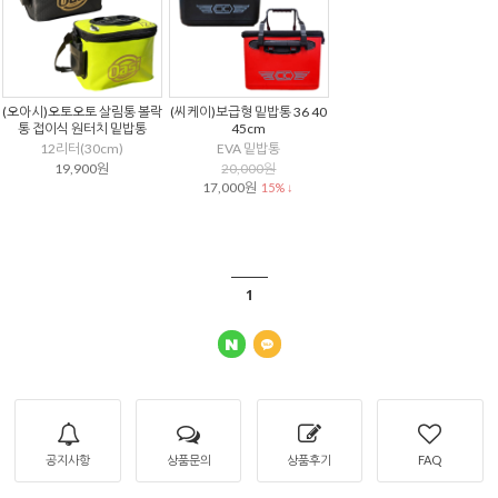
(오아시)오토오토 살림통 볼락
(씨케이)보급형 밑밥통 36 40
통 접이식 원터치 밑밥통
45cm
12리터(30cm)
EVA 밑밥통
19,900원
20,000원
17,000원
15% ↓
1
공지사항
상품문의
상품후기
FAQ