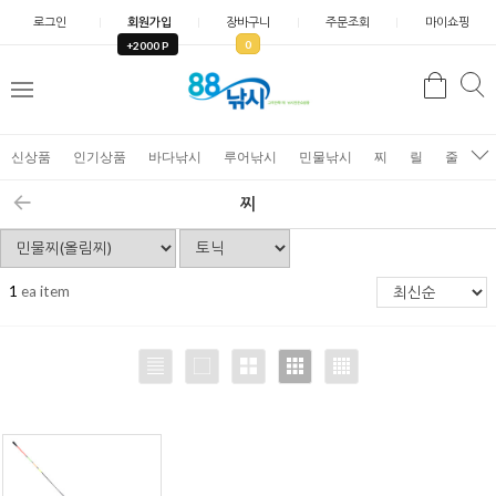
로그인
회원가입
장바구니
주문조회
마이쇼핑
0
+2000 P
검
색
신상품
인기상품
바다낚시
루어낚시
민물낚시
찌
릴
줄
가
찌
1
ea item