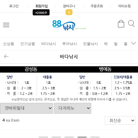
로그인
회원가입
장바구니
주문조회
마이쇼핑
0
+2000 P
검
색
신상품
인기상품
바다낚시
루어낚시
민물낚시
찌
릴
줄
가
바다낚시
4
ea item