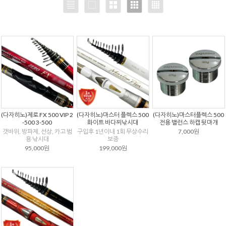
(다자히노)제로 FX 500 VIP 2
(다자히노)마스터 플렉스 500
(다자히노)마스터플렉스 500
-500 3-500
화이트 바다찌낚시대
전용 밸런스 하캡 뒷마개
갯바위, 방파제, 선상, 카고 범
구입후 1년이내 1회 무상수리
7,000원
용 낚시대
보증
95,000원
199,000원