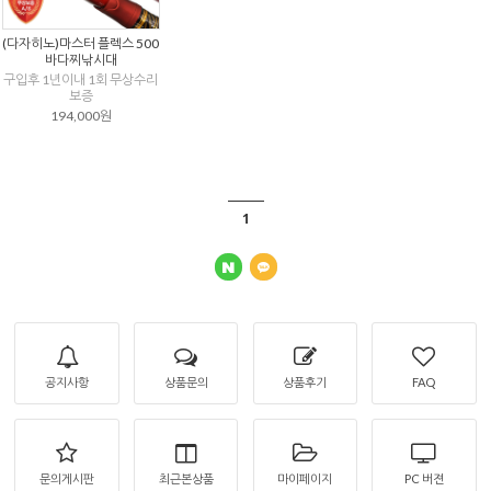
(다자히노)마스터 플렉스 500
바다찌낚시대
구입후 1년이내 1회 무상수리
보증
194,000원
1
공지사항
상품문의
상품후기
FAQ
문의게시판
최근본상품
마이페이지
PC 버젼