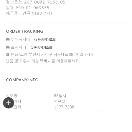
경남은행 207-0082-7158-05
농협 940-01-063555
예금주 : 연규설(88낚시)
ORDER TRACKING
우체국택배
배송위치조회
로젠택배
배송위치조회
반품/교환
부산시 사상구 낙동대로882번길 7-18
반품 및 교환시 해당 택배사를 이용해주세요.
COMPANY INFO
상호명
88낚시
대표이사
연규설
대표전화
1577-7388
주소
부산시 사상구 낙동대로882번길 7-18
사업자등록번호
606-36-14072
통신판매업신고
제 2004-부산사상구-330호
개인정보관리책임자
연규설