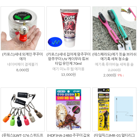
(카포스)세네 외계인 쭈꾸미
(카포스)세네 집어제 왕주꾸미
(데스페라도)에기 칫솔 브러쉬
애자
왕쭈꾸미 UV 케이무라 튜브
에기훅 세척 청소솔
타입 유인제 70ml
네이버페이 결제불가
에기훅 루어바늘 세척용 솔
에기 미노우 웜 애자용
8,000원
2,200원
13,000원
2,000원
9% ↓
(루웍스)LWT-176 스퀴드프
(HDF)HA-2480 주꾸미 갑오
(타일릭스)MR-01 멀티리그