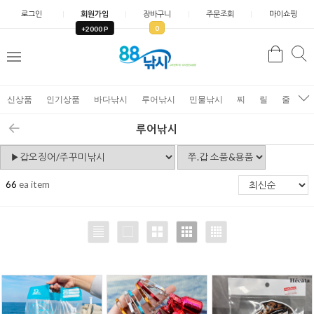
로그인
회원가입
장바구니
주문조회
마이쇼핑
0
+2000 P
검
색
신상품
인기상품
바다낚시
루어낚시
민물낚시
찌
릴
줄
가
루어낚시
66
ea item