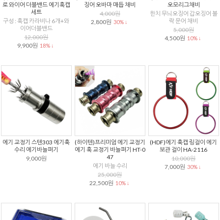
로 와이어 더블밴드 에기훅캡
징어 오바마 매듭 채비
오모리그채비
세트
4,000원
한치 무늬오징어 갑오징어 볼
구성 : 훅캡 카라비나 6개+와
락 문어 채비
2,800원
30% ↓
이어더블밴드
5,000원
12,000원
4,500원
10% ↓
9,900원
18% ↓
에기 교정기 스텐303 에기훅
(하이텐)프리미엄 에기 교정기
(HDF)에기 훅캡 링걸이 에기
수리 에기바늘펴기
에기 훅 교정기 바늘펴기 HT-0
보관 걸이 HA-2116
47
9,000원
10,000원
에기 바늘 수리
7,000원
30% ↓
25,000원
22,500원
10% ↓