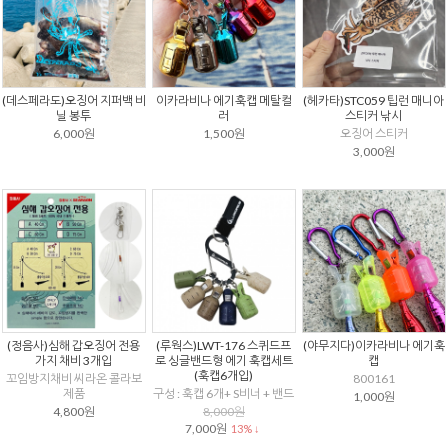
(데스페라도)오징어 지퍼백 비
이카라비나 에기훅캡 메탈컬
(헤카타)STC059 팁런 매니아
닐 봉투
러
스티커 낚시
6,000원
1,500원
오징어 스티커
3,000원
(정음사)심해 갑오징어 전용
(루웍스)LWT-176 스퀴드프
(야무지다)이카라비나 에기훅
가지 채비 3개입
로 싱글밴드형 에기 훅캡세트
캡
(훅캡6개입)
꼬임방지채비 씨라온 콜라보
800161
제품
구성 : 훅캡 6개+ S비너 + 밴드
1,000원
4,800원
8,000원
7,000원
13% ↓