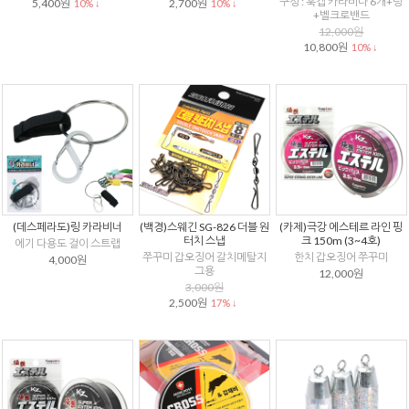
구성 : 훅캡 카라비나 6개+링
5,400원
2,700원
10% ↓
10% ↓
+벨크로밴드
12,000원
10,800원
10% ↓
(데스페라도)링 카라비너
(백경)스웨긴 SG-826 더블 원
(카제)극강 에스테르 라인 핑
터치 스냅
크 150m (3~4호)
에기 다용도 걸이 스트랩
쭈꾸미 갑오징어 갈치메탈지
한치 갑오징어 쭈꾸미
4,000원
그용
12,000원
3,000원
2,500원
17% ↓