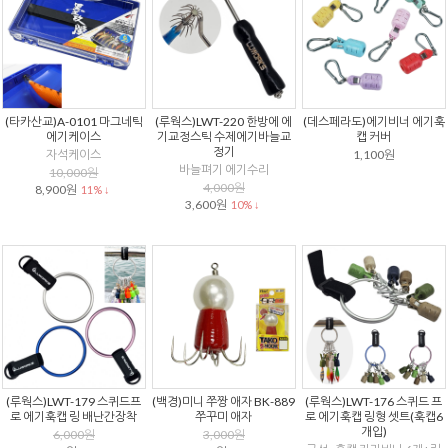
(타카산교)A-0101 마그네틱
(루웍스)LWT-220 한방에 에
(데스페라도)에기비너 에기훅
에기케이스
기교정스틱 수제에기바늘교
캡 커버
정기
자석케이스
1,100원
바늘펴기 에기수리
10,000원
4,000원
8,900원
11% ↓
3,600원
10% ↓
(루웍스)LWT-179 스퀴드프
(백경)미니 쭈짱 애자 BK-889
(루웍스)LWT-176 스퀴드 프
로 에기훅캡 링 배난간장착
쭈꾸미 애자
로 에기훅캡 링형 셋트(훅캡6
개입)
6,000원
3,000원