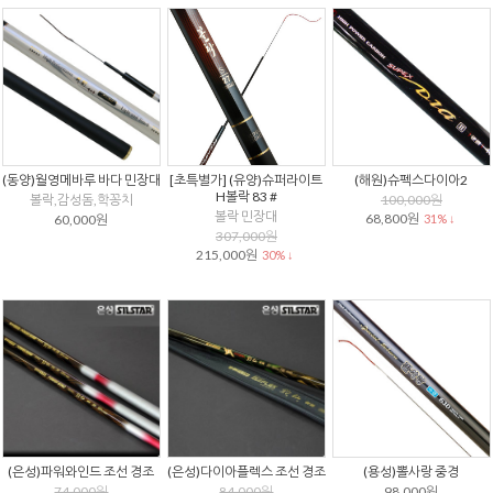
(동양)월영메바루 바다 민장대
[초특별가] (유양)슈퍼라이트
(해원)슈펙스다이아2
H볼락 83 #
볼락,감성돔,학꽁치
100,000원
볼락 민장대
68,800원
60,000원
31% ↓
307,000원
215,000원
30% ↓
(은성)파워와인드 조선 경조
(은성)다이아플렉스 조선 경조
(용성)뽈사랑 중경
74,000원
84,000원
98,000원