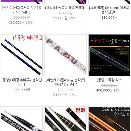
(신신피아트)북서풍 지존(꽂
(용성)해천(볼락겸용 민장대)
[초특별가] (해원)VIP 메바루
기식 낚시대)
볼락민장대
70,000원
500,000원
110,000원
52,000원
26% ↓
450,000원
10% ↓
(동양)H극강 메바루2 볼락민
(비앤케이)플래티넘 볼락(화
(동양)H극강 석조
장대
이트) *할인중!!*
460,000원
153,000원
105,000원
400,000원
13% ↓
95,000원
10% ↓