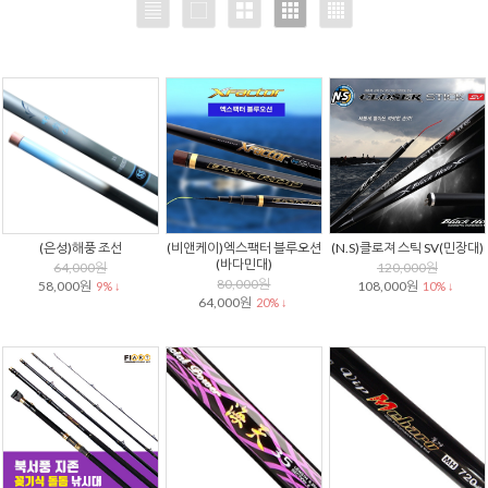
(은성)해풍 조선
(비앤케이)엑스팩터 블루오션
(N.S)클로져 스틱 SV(민장대)
(바다민대)
64,000원
120,000원
80,000원
58,000원
108,000원
9% ↓
10% ↓
64,000원
20% ↓