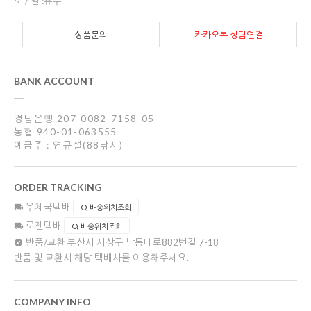
토 / 일 :휴무
상품문의
카카오톡 상담연결
BANK ACCOUNT
경남은행 207-0082-7158-05
농협 940-01-063555
예금주 : 연규설(88낚시)
ORDER TRACKING
우체국택배
배송위치조회
로젠택배
배송위치조회
반품/교환
부산시 사상구 낙동대로882번길 7-18
반품 및 교환시 해당 택배사를 이용해주세요.
COMPANY INFO