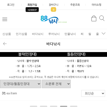
로그인
회원가입
장바구니
주문조회
마이쇼핑
0
+2000 P
검
색
신상품
인기상품
바다낚시
루어낚시
민물낚시
찌
릴
줄
가
바다낚시
31
ea item