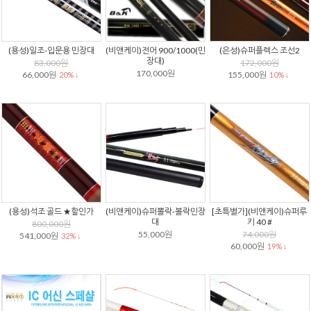
(용성)일조-입문용 민장대
(비앤케이)전어 900/1000(민
(은성)슈퍼플렉스 조선2
장대)
83,000원
172,000원
170,000원
66,000원
155,000원
20% ↓
10% ↓
(용성)석조 골드 ★할인가
(비앤케이)슈퍼뽈락-볼락민장
[초특별가](비앤케이)슈퍼루
대
키 40 #
800,000원
55,000원
74,000원
541,000원
32% ↓
60,000원
19% ↓