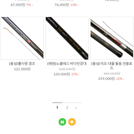
67,000원
76,000원
9% ↓
10% ↓
(용성)뽈사랑 경조
(해원)노블레스 바다민장대
(용성)석조-대물 돌돔 전용로
드
122,000원
160,000원
461,000원
120,000원
25% ↓
359,000원
22% ↓
1
2