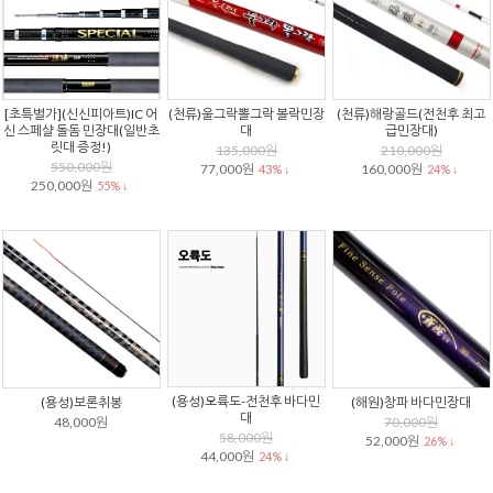
[초특별가](신신피아트)IC 어
(천류)울그락뽈그락 볼락민장
(천류)해랑골드(전천후 최고
신 스페샬 돌돔 민장대(일반초
대
급민장대)
릿대 증정!)
135,000원
210,000원
550,000원
77,000원
160,000원
43% ↓
24% ↓
250,000원
55% ↓
(용성)오륙도-전천후 바다민
(용성)보론취봉
(해원)창파 바다민장대
대
48,000원
70,000원
58,000원
52,000원
26% ↓
44,000원
24% ↓