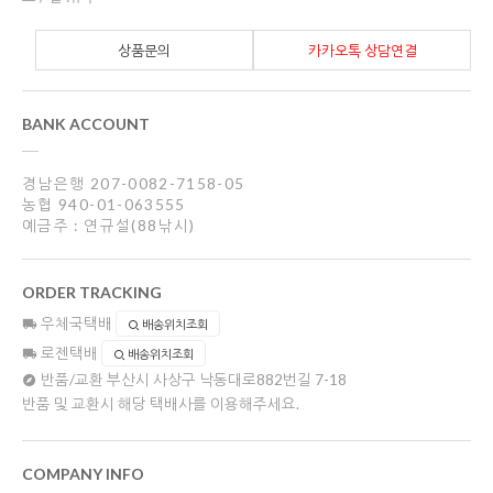
상품문의
카카오톡 상담연결
BANK ACCOUNT
경남은행 207-0082-7158-05
농협 940-01-063555
예금주 : 연규설(88낚시)
ORDER TRACKING
우체국택배
배송위치조회
로젠택배
배송위치조회
반품/교환
부산시 사상구 낙동대로882번길 7-18
반품 및 교환시 해당 택배사를 이용해주세요.
COMPANY INFO