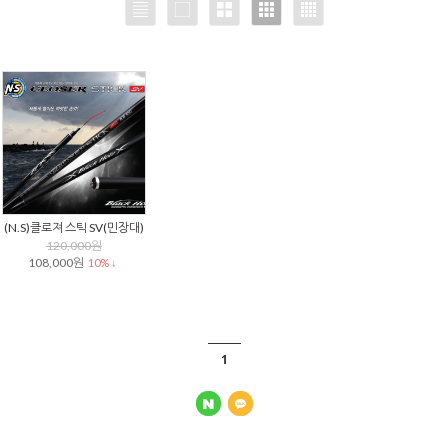
(N.S)클로져 스틱 SV(민장대)
120,000원
108,000원
10% ↓
1