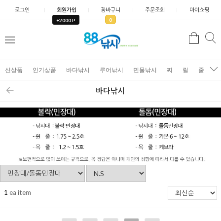
로그인
회원가입
장바구니
주문조회
마이쇼핑
0
+2000 P
검
색
신상품
인기상품
바다낚시
루어낚시
민물낚시
찌
릴
줄
가
바다낚시
1
ea item