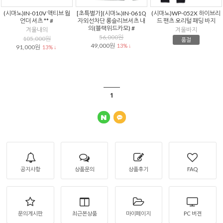
(시마노)IN-010V 액티브 웜
[초특별가](시마노)IN-061Q
(시마노)WP-052X 하이브리
언더 셔츠 ** #
자외선차단 롱슬리브셔츠 내
드 팬츠 오리털 패딩 바지
의(블랙위드카모) #
겨울내의
겨울바지
56,000원
105,000원
품절
49,000원
13% ↓
91,000원
13% ↓
1
공지사항
상품문의
상품후기
FAQ
문의게시판
최근본상품
마이페이지
PC 버젼