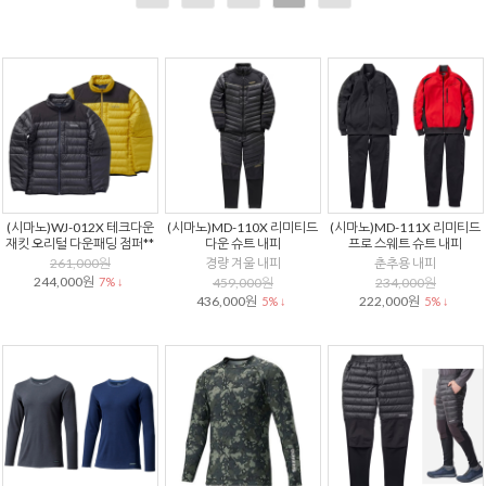
(시마노)WJ-012X 테크다운
(시마노)MD-110X 리미티드
(시마노)MD-111X 리미티드
재킷 오리털 다운패딩 점퍼**
다운 슈트 내피
프로 스웨트 슈트 내피
261,000원
경량 겨울 내피
춘추용 내피
244,000원
7% ↓
459,000원
234,000원
436,000원
222,000원
5% ↓
5% ↓