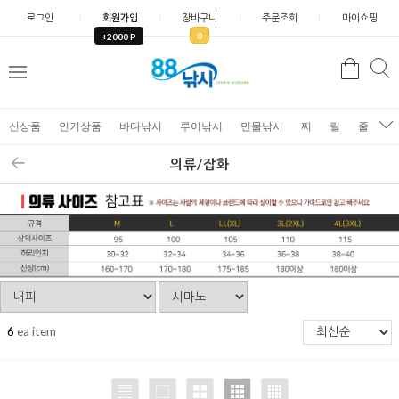
로그인
회원가입
장바구니
주문조회
마이쇼핑
0
+2000 P
검
색
신상품
인기상품
바다낚시
루어낚시
민물낚시
찌
릴
줄
가
의류/잡화
6
ea item