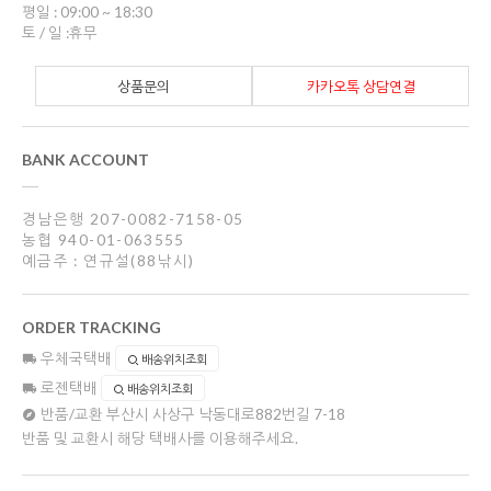
평일 : 09:00 ~ 18:30
토 / 일 :휴무
상품문의
카카오톡 상담연결
BANK ACCOUNT
경남은행 207-0082-7158-05
농협 940-01-063555
예금주 : 연규설(88낚시)
ORDER TRACKING
우체국택배
배송위치조회
로젠택배
배송위치조회
반품/교환
부산시 사상구 낙동대로882번길 7-18
반품 및 교환시 해당 택배사를 이용해주세요.