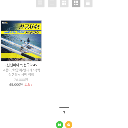
(신신피아트)선구자45
고등어/학꽁치/방파제/직벽
실생활낚시에 적합
76,000원
68,000원
11% ↓
1