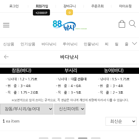
로그인
회원가입
장바구니
주문조회
마이쇼핑
0
+2000 P
검
색
신상품
인기상품
바다낚시
루어낚시
민물낚시
찌
릴
줄
가
바다낚시
1
ea item