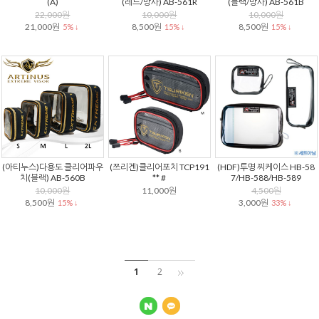
(A)
(레드/망사) AB-561R
(블랙/망사) AB-561B
22,000원
10,000원
10,000원
21,000원
8,500원
8,500원
5% ↓
15% ↓
15% ↓
(아티누스)다용도 클리어파우
(쯔리겐)클리어포치 TCP191
(HDF)투명 찌케이스 HB-58
치(블랙) AB-560B
** #
7/HB-588/HB-589
10,000원
11,000원
4,500원
8,500원
3,000원
15% ↓
33% ↓
1
2