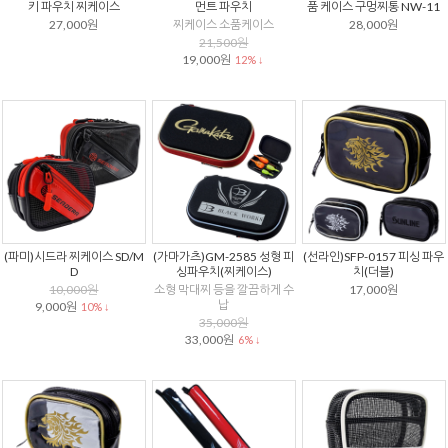
키 파우치 찌케이스
먼트 파우치
품 케이스 구멍찌통 NW-11
27,000원
찌케이스 소품케이스
28,000원
21,500원
19,000원
12% ↓
(파미)시드라 찌케이스 SD/M
(가마가츠)GM-2585 성형 피
(선라인)SFP-0157 피싱 파우
D
싱파우치(찌케이스)
치(더블)
10,000원
소형 막대찌 등을 깔끔하게 수
17,000원
납
9,000원
10% ↓
35,000원
33,000원
6% ↓