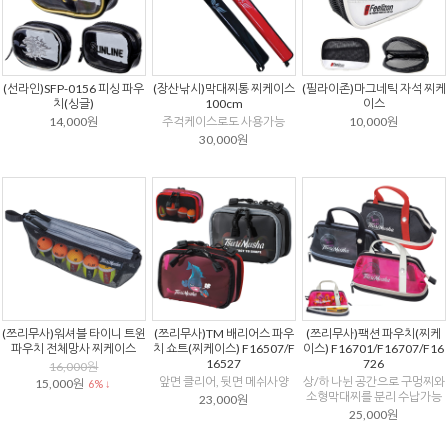
(선라인)SFP-0156 피싱 파우
(장산낚시)막대찌통 찌케이스
(필라이존)마그네틱 자석 찌케
치(싱글)
100cm
이스
14,000원
주걱케이스로도 사용가능
10,000원
30,000원
(쯔리무사)워셔블 타이니 트윈
(쯔리무사)TM 배리어스 파우
(쯔리무사)팩션 파우치(찌케
파우치 전체망사 찌케이스
치 쇼트(찌케이스) F16507/F
이스) F16701/F16707/F16
16527
726
16,000원
앞면 클리어, 뒷면 메쉬사양
상/하 나뉜 공간으로 구멍찌와
15,000원
6% ↓
소형막대찌를 분리 수납가능
23,000원
25,000원