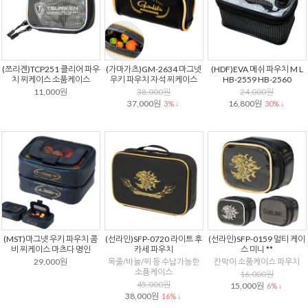
(쯔리겐)TCP251 클리어 파우
(가마가츠)GM-2634 마그넷
(HDF)EVA 메쉬 파우치 M L
치 찌케이스 소품케이스
우키 파우치 자석 찌케이스
HB-2559 HB-2560
11,000원
38,000원
24,000원
37,000원
16,800원
3% ↓
30% ↓
(MST)마그넷 우키 파우치 콤
(선라인)SFP-0720 라이트 후
(선라인)SFP-0159 멀티 케이
비 찌케이스 마츠다 명인
카세 파우치
스 미니 **
29,000원
목줄/바늘/찌 등 수납가능한
칸막이 소품케이스 파우치
소품케이스
16,000원
45,000원
15,000원
6% ↓
38,000원
16% ↓