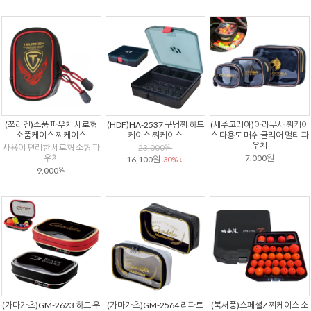
(쯔리겐)소품 파우치 세로형
(HDF)HA-2537 구멍찌 하드
(세주코리아)아라무사 찌케이
소품케이스 찌케이스
케이스 찌케이스
스 다용도 매쉬 클리어 멀티 파
우치
사용이 편리한 세로형 소형 파
23,000원
우치
7,000원
16,100원
30% ↓
9,000원
(가마가츠)GM-2623 하드 우
(가마가츠)GM-2564 리파트
(북서풍)스페셜Z 찌케이스 소