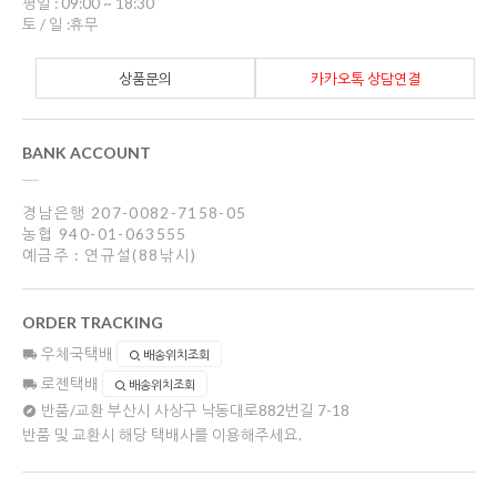
평일 : 09:00 ~ 18:30
토 / 일 :휴무
상품문의
카카오톡 상담연결
BANK ACCOUNT
경남은행 207-0082-7158-05
농협 940-01-063555
예금주 : 연규설(88낚시)
ORDER TRACKING
우체국택배
배송위치조회
로젠택배
배송위치조회
반품/교환
부산시 사상구 낙동대로882번길 7-18
반품 및 교환시 해당 택배사를 이용해주세요.