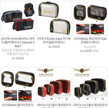
(쯔리무사)TM 배리어스 파우
(가마가츠)GM-2422 우키파
(다이와)MG 메쉬 파우치(A)
치 롱(찌케이스) F16626/F1
우치 슬림 찌케이스
전체망사 케이스
6627
12,500원
26,000원
양면으로 구멍찌와 소형막대
22,000원
15% ↓
찌를 분리 수납가능
27,000원
(다이와)MG 클리어 파우치
(아티누스)다용도 메쉬파우치
(아티누스)다용도 메쉬파우치