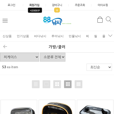
로그인
회원가입
장바구니
주문조회
마이쇼핑
0
+2000 P
검
색
신상품
인기상품
바다낚시
루어낚시
민물낚시
찌
릴
줄
가
가방/쿨러
53
ea item