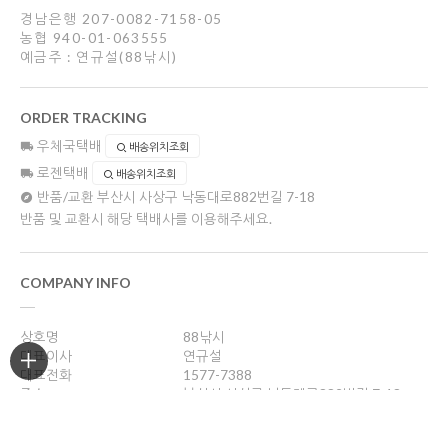
경남은행 207-0082-7158-05
농협 940-01-063555
예금주 : 연규설(88낚시)
ORDER TRACKING
우체국택배
배송위치조회
로젠택배
배송위치조회
반품/교환
부산시 사상구 낙동대로882번길 7-18
반품 및 교환시 해당 택배사를 이용해주세요.
COMPANY INFO
상호명
88낚시
대표이사
연규설
대표전화
1577-7388
주소
부산시 사상구 낙동대로882번길 7-18
사업자등록번호
606-36-14072
통신판매업신고
제 2004-부산사상구-330호