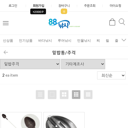
로그인
회원가입
장바구니
주문조회
마이쇼핑
0
+2000 P
검
색
신상품
인기상품
바다낚시
루어낚시
민물낚시
찌
릴
줄
가
밑밥통/주걱
2
ea item