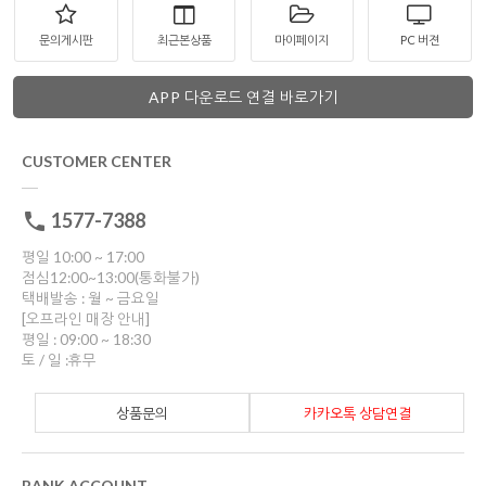
문의게시판
최근본상품
마이페이지
PC 버젼
APP 다운로드 연결 바로가기
CUSTOMER CENTER
1577-7388
평일 10:00 ~ 17:00
점심12:00~13:00(통화불가)
택배발송 : 월 ~ 금요일
[오프라인 매장 안내]
평일 : 09:00 ~ 18:30
토 / 일 :휴무
상품문의
카카오톡 상담연결
BANK ACCOUNT