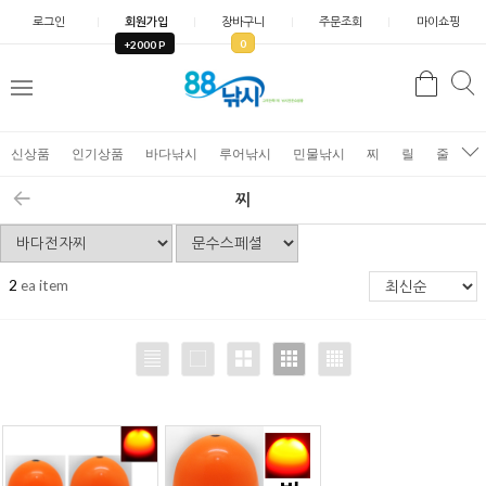
로그인
회원가입
장바구니
주문조회
마이쇼핑
0
+2000 P
검
색
신상품
인기상품
바다낚시
루어낚시
민물낚시
찌
릴
줄
가
찌
2
ea item