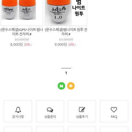
(문수스페셜)GPS 나이트 범나
(문수스페셜)범나이트 원투 전
이트 전자찌 #
자찌 #
10,000원
11,000원
8,000원
9,000원
20% ↓
18% ↓
1
공지사항
상품문의
상품후기
FAQ