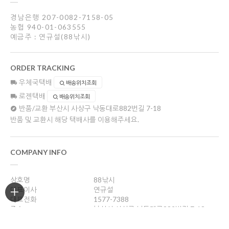
경남은행 207-0082-7158-05
농협 940-01-063555
예금주 : 연규설(88낚시)
ORDER TRACKING
우체국택배
배송위치조회
로젠택배
배송위치조회
반품/교환
부산시 사상구 낙동대로882번길 7-18
반품 및 교환시 해당 택배사를 이용해주세요.
COMPANY INFO
상호명
88낚시
대표이사
연규설
대표전화
1577-7388
주소
부산시 사상구 낙동대로882번길 7-18
사업자등록번호
606-36-14072
통신판매업신고
제 2004-부산사상구-330호