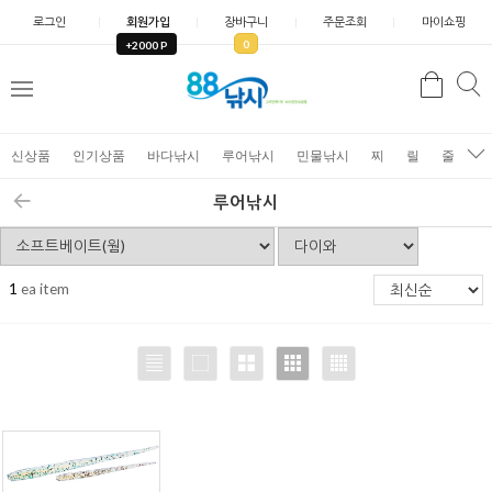
로그인
회원가입
장바구니
주문조회
마이쇼핑
0
+2000 P
검
색
신상품
인기상품
바다낚시
루어낚시
민물낚시
찌
릴
줄
가
루어낚시
1
ea item