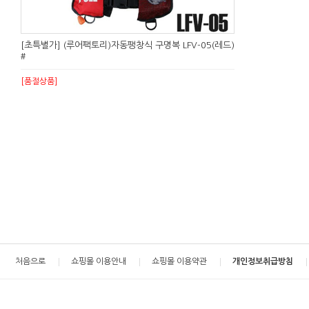
[초특별가] (루어팩토리)자동팽창식 구명복 LFV-05(레드)
#
[품절상품]
처음으로
쇼핑몰 이용안내
쇼핑몰 이용약관
개인정보취급방침