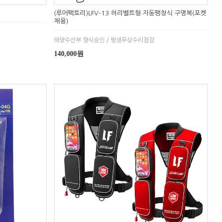
(루어팩토리)LFV-13 허리벨트형 자동팽창식 구명복(포켓
채용)
해양수산부 형식승인 / 평생무상수리점검
140,000원