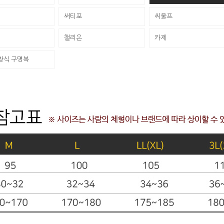
써티포
씨울프
챌리온
카제
창식 구명복