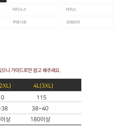
아티누스
아피스
쿠로시오
크레모아