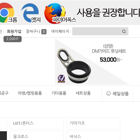
인
회원가입
장바구니
마이페이지
0
2,000 P
시공구
야영/캠핑용품
기타용품
세트상품
세일상품
UST/폰터스
가마가츠
몽크로스
바낙스