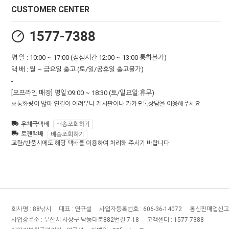
CUSTOMER CENTER
1577-7388
평 일 : 10:00 ~ 17:00 (점심시간 12:00 ~ 13:00 통화불가)
택 배 : 월 ~ 금요일 출고 (토/일/공휴일 출고불가)
-
[오프라인 매장] 평일:09:00 ~ 18:30 (토/일요일:휴무)
※통화량이 많아 연결이 어려우니 게시판이나 카카오톡상담을 이용해주세요
우체국택배
배송조회하기
로젠택배
배송조회하기
교환/반품시에도 해당 택배를 이용하여 처리해 주시기 바랍니다.
회사명 :
88낚시
대표 :
연규설
사업자등록번호 :
606-36-14072
통신판매업신고
사업장주소 :
부산시 사상구 낙동대로882번길 7-18
고객센터 :
1577-7388