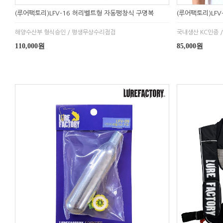
(루어팩토리)LFV-16 허리벨트형 자동팽창식 구명복
(루어팩토리)LF
해양수산부 형식승인 / 평생무상수리점검
국내생산 KC인증 
110,000원
85,000원