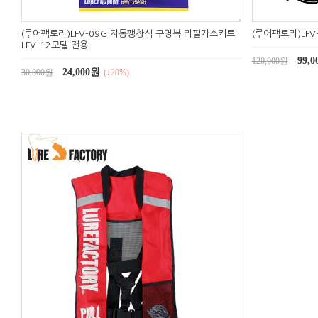
(루어팩토리)LFV-09G 자동팽창식 구명복 리필가스키트
(루어팩토리)LF
LFV-12모델 전용
99,
120,000원
24,000원
30,000원
(↓20%)