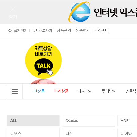
상품문의
상품후기
고객센터
즐겨찾기
바로가기
">
" alt="비린내">
신상품
인기상품
바다낚시
루어낚시
민물낚
ALL
CK로드
HDF
니오스
니신
다이와