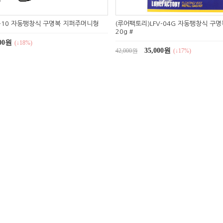
V-10 자동팽창식 구명복 지퍼주머니형
(루어팩토리)LFV-04G 자동팽창식 구
20g #
000원
(↓18%)
35,000원
42,000원
(↓17%)