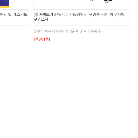
명복 리필 가스키트
(루어팩토리)LFV-14 자동팽창식 구명복 지퍼 파우치형
구명조끼
탈부착 파우치 채용! 휴대폰을 넣고 자유롭게~
[품절상품]