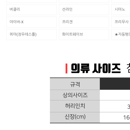
버클리
선라인
시마노
야이바-X
쯔리겐
쯔리무사
퀴마(정우레스폴)
화이트웨이브
★자동팽