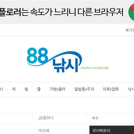
로그
시
찌
릴
줄
가방/쿨러
밑밥통/주걱
의류/잡화
낚
JS컴퍼니
N.S
마즈메
루어팩토리