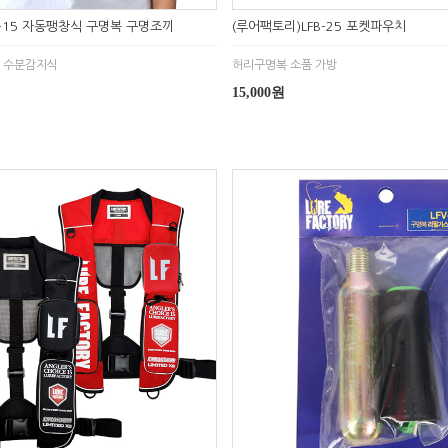
V-15 자동팽창식 구명복 구명조끼
(루어팩토리)LFB-25 포켓파우치
/ 수분감지식
허리구명복 소품 가방
15,000원