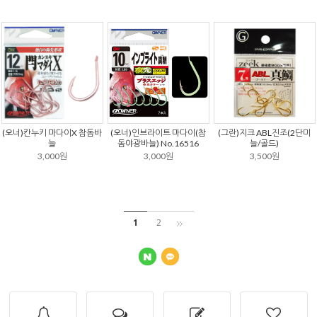
(오너)칸누키 마다이X 참돔바
(오너)인브라이트 마다이(참
(그란)지크 ABL진조(2단미
늘
돔야광바늘) No.16516
늘/골드)
3,000원
3,000원
3,500원
1
2