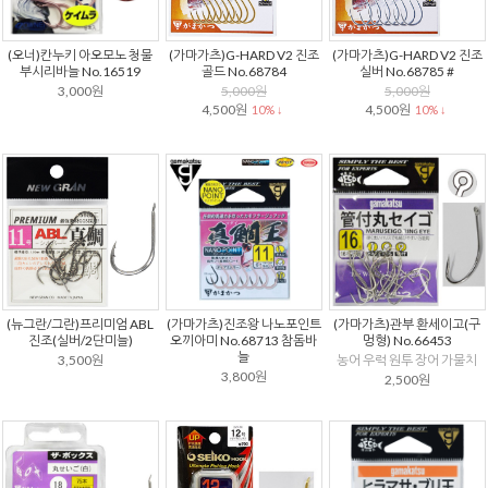
(오너)칸누키 아오모노 청물
(가마가츠)G-HARD V2 진조
(가마가츠)G-HARD V2 진조
부시리바늘 No.16519
골드 No.68784
실버 No.68785 #
3,000원
5,000원
5,000원
4,500원
4,500원
10% ↓
10% ↓
(뉴그란/그란)프리미엄 ABL
(가마가츠)진조왕 나노포인트
(가마가츠)관부 환세이고(구
진조(실버/2단미늘)
오끼아미 No.68713 참돔바
멍형) No.66453
늘
3,500원
농어 우럭 원투 장어 가물치
3,800원
2,500원