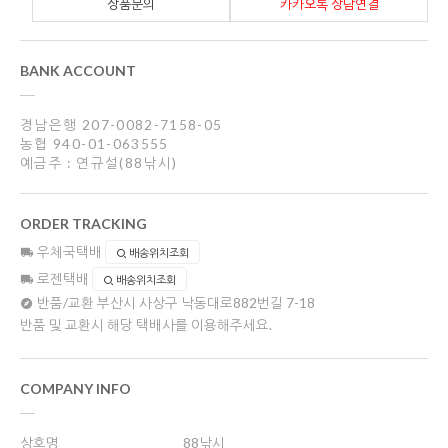
상품문의
카카오톡 상담연결
BANK ACCOUNT
경남은행 207-0082-7158-05
농협 940-01-063555
예금주 : 연규설(88낚시)
ORDER TRACKING
우체국택배
배송위치조회
로젠택배
배송위치조회
반품/교환
부산시 사상구 낙동대로882번길 7-18
반품 및 교환시 해당 택배사를 이용해주세요.
COMPANY INFO
상호명
88낚시