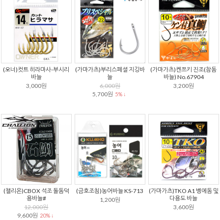
(오너)컷트 히라마사-부시리
(가마가츠)부리스페셜 지깅바
(가마가츠)켄쯔키 진조(참돔
바늘
늘
바늘) No.67904
3,000원
6,000원
3,200원
5,700원
5% ↓
(챌리온)CBOX 석조 돌돔덕
(금호조침)농어바늘 KS-713
(가마가츠)TKO A1 벵에돔 및
용바늘#
다용도 바늘
1,200원
12,000원
3,600원
9,600원
20% ↓