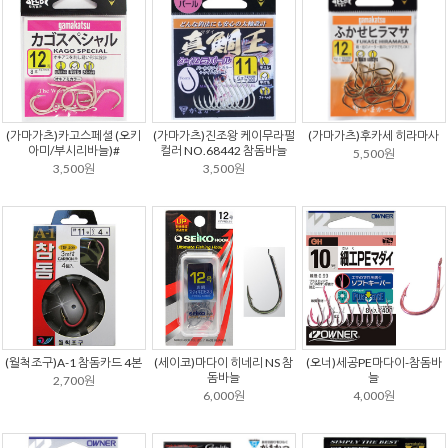
(가마가츠)카고스페셜 (오키
(가마가츠)진조왕 케이무라펄
(가마가츠)후카세 히라마사
아미/부시리바늘)#
컬러 NO.68442 참돔바늘
5,500원
3,500원
3,500원
(월척조구)A-1 참돔카드 4본
(세이코)마다이 히네리 NS 참
(오너)세공PE마다이-참돔바
돔바늘
늘
2,700원
6,000원
4,000원