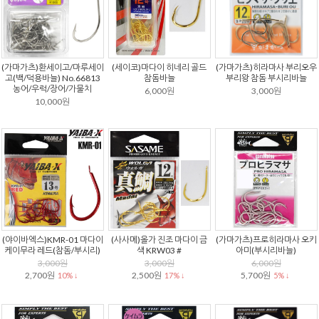
(가마가츠)환세이고/마루세이
(세이코)마다이 히네리 골드
(가마가츠)히라마사 부리오우
고(백/덕용바늘) No.66813
참돔바늘
부리왕 참돔 부시리바늘
농어/우럭/장어/가물치
6,000원
3,000원
10,000원
(야이바엑스)KMR-01 마다이
(사사메)올가 진조 마다이 금
(가마가츠)프로히라마사 오키
케이무라 레드(참돔/부시리)
색 KRW03 #
아미(부시리바늘)
3,000원
3,000원
6,000원
2,700원
2,500원
5,700원
10% ↓
17% ↓
5% ↓