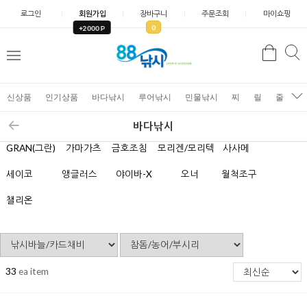
로그인
회원가입
장바구니
주문조회
마이쇼핑
0
+2000 P
검
색
신상품
인기상품
바다낚시
루어낚시
민물낚시
찌
릴
줄
가
바다낚시
GRAN(그란)
가마가츠
금호조침
모리겐/모리텍
사사메
세이코
앵글러스
야이바-X
오너
월척조구
챌리온
33
ea item