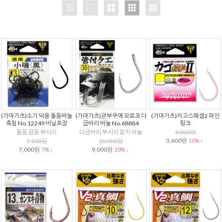
(가마가츠)소기 덕용 돌돔바늘
(가마가츠)관부쿠에 모로코 다
(가마가츠)카고스페셜2 파인
흑침 No.12249 비닐포장
금바리 바늘 No.68884
핑크
돌돔 참돔 부시리
다금바리 부시리 참치 바늘
4,000원
3,600원
7,500원
10,000원
10% ↓
7,000원
9,000원
7% ↓
10% ↓