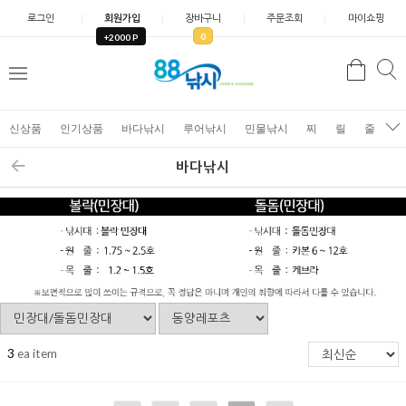
로그인
회원가입
장바구니
주문조회
마이쇼핑
0
+2000 P
검
색
신상품
인기상품
바다낚시
루어낚시
민물낚시
찌
릴
줄
가
바다낚시
3
ea item