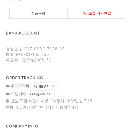
상품문의
카카오톡 상담연결
BANK ACCOUNT
경남은행 207-0082-7158-05
농협 940-01-063555
예금주 : 연규설(88낚시)
ORDER TRACKING
우체국택배
배송위치조회
로젠택배
배송위치조회
반품/교환
부산시 사상구 낙동대로882번길 7-18
반품 및 교환시 해당 택배사를 이용해주세요.
COMPANY INFO