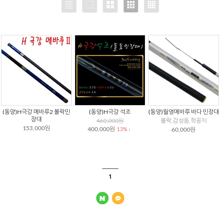
(동양)H극강 메바루2 볼락민
(동양)H극강 석조
(동양)월영메바루 바다 민장대
장대
460,000원
볼락,감성돔,학꽁치
153,000원
400,000원
13% ↓
60,000원
1