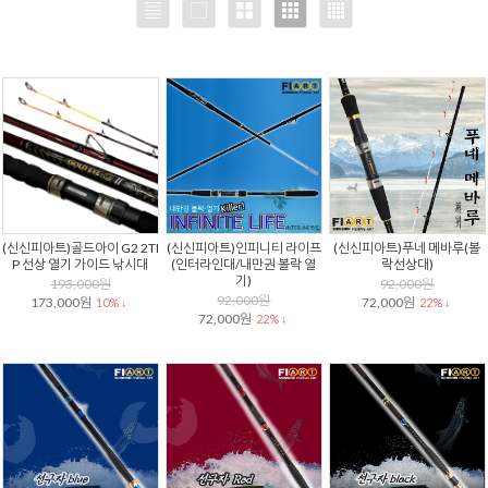
(신신피아트)골드아이 G2 2TI
(신신피아트)인피니티 라이프
(신신피아트)푸네 메바루(볼
P 선상 열기 가이드 낚시대
(인터라인대/내만권 볼락 열
락선상대)
기)
193,000원
92,000원
92,000원
173,000원
72,000원
10% ↓
22% ↓
72,000원
22% ↓