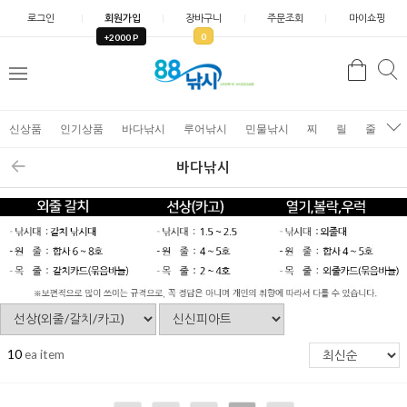
로그인
회원가입
장바구니
주문조회
마이쇼핑
0
+2000 P
검
색
신상품
인기상품
바다낚시
루어낚시
민물낚시
찌
릴
줄
가
바다낚시
10
ea item