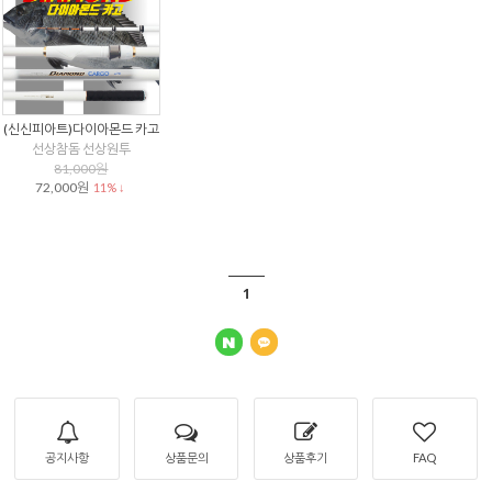
(신신피아트)다이아몬드 카고
선상참돔 선상원투
81,000원
72,000원
11% ↓
1
공지사항
상품문의
상품후기
FAQ