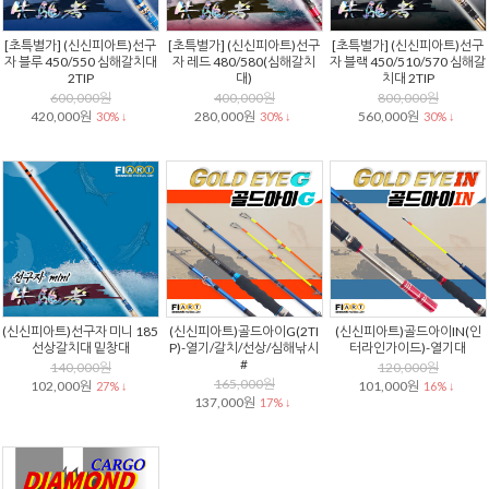
[초특별가] (신신피아트)선구
[초특별가] (신신피아트)선구
[초특별가] (신신피아트)선구
자 블루 450/550 심해갈치대
자 레드 480/580(심해갈치
자 블랙 450/510/570 심해갈
2TIP
대)
치대 2TIP
600,000원
400,000원
800,000원
420,000원
280,000원
560,000원
30% ↓
30% ↓
30% ↓
(신신피아트)선구자 미니 185
(신신피아트)골드아이G(2TI
(신신피아트)골드아이IN(인
선상갈치대 밑창대
P)-열기/갈치/선상/심해낚시
터라인가이드)-열기대
#
140,000원
120,000원
165,000원
102,000원
101,000원
27% ↓
16% ↓
137,000원
17% ↓