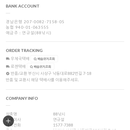
BANK ACCOUNT
경남은행 207-0082-7158-05
농협 940-01-063555
예금주 : 연규설(88낚시)
ORDER TRACKING
우체국택배
배송위치조회
로젠택배
배송위치조회
반품/교환
부산시 사상구 낙동대로882번길 7-18
반품 및 교환시 해당 택배사를 이용해주세요.
COMPANY INFO
상호명
88낚시
대표이사
연규설
대표전화
1577-7388