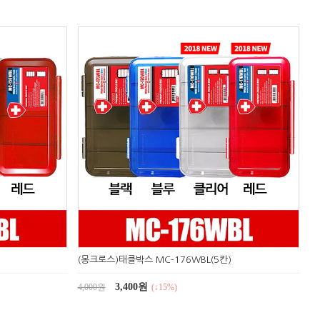
(몽크로스)태클박스 MC-176WBL(5칸)
3,400원
4,000원
(↓15%)