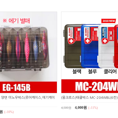
 양면 미노우박스(루어케이스,에기케이
(몽크로스)태클박스 MC-204WBL(6칸
4,000원
4,500원
(↓11%)
0원
(↓10%)