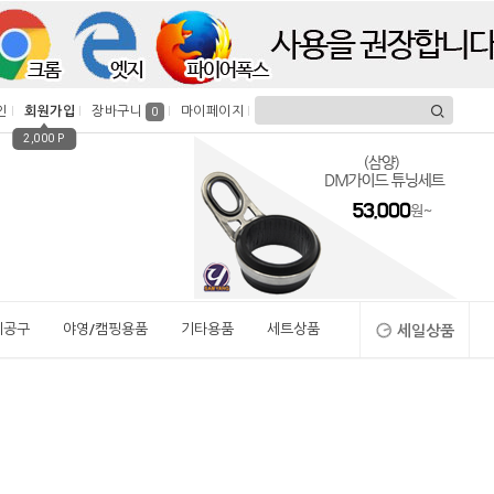
인
회원가입
장바구니
마이페이지
0
2,000 P
시공구
야영/캠핑용품
기타용품
세트상품
세일상품