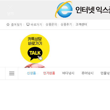
상품문의
상품후기
고객센터
즐겨찾기
바로가기
">
" alt="비린내">
신상품
인기상품
바다낚시
루어낚시
민물낚