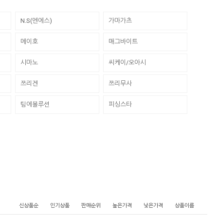
N.S(엔에스)
가마가츠
메이호
매그바이트
시마노
씨케이/오아시
쯔리겐
쯔리무사
팀에볼루션
피싱스타
신상품순
인기상품
판매순위
높은가격
낮은가격
상품이름