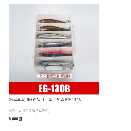
(몽크로스)대용량 멀티 미노우 박스 EG-130B
루어수납 에기수납(3호까지)
8,000원