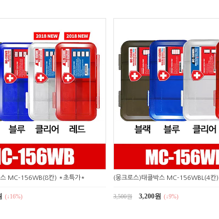
 MC-156WB(8칸) *초특가*
(몽크로스)태클박스 MC-156WBL(4칸)
원
3,200원
(↓16%)
3,500원
(↓9%)