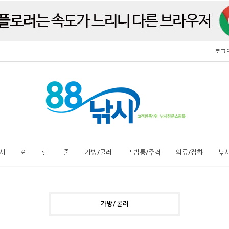
로그
시
찌
릴
줄
가방/쿨러
밑밥통/주걱
의류/잡화
낚
가방/쿨러