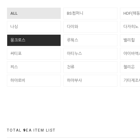
ALL
BS컴퍼니
HDF(해
나싱
다이와
다자히노
몽크로스
루웍스
밸리힐
써티포
아티누스
야이바엑
찌스
천류
챌리온
하야로비
하야부사
기타제조
TOTAL
9
EA ITEM LIST