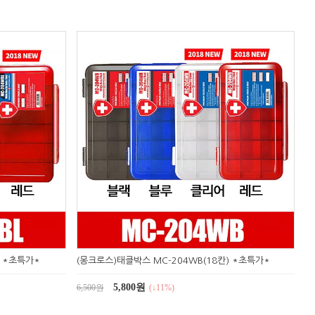
) *초특가*
(몽크로스)태클박스 MC-204WB(18칸) *초특가*
5,800원
6,500원
(↓11%)