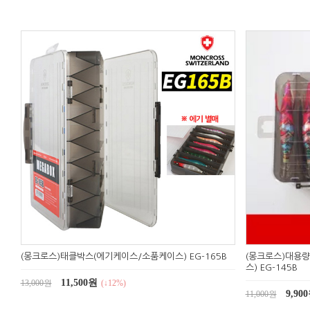
(몽크로스)태클박스(에기케이스/소품케이스) EG-165B
(몽크로스)대용량
스) EG-145B
11,500원
13,000원
(↓12%)
9,90
11,000원