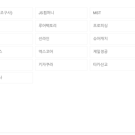
동조구사)
JS컴퍼니
MST
루어팩토리
프로피싱
선라인
슈어캐치
스
엑스코어
제일정공
키자쿠라
타카산교
사