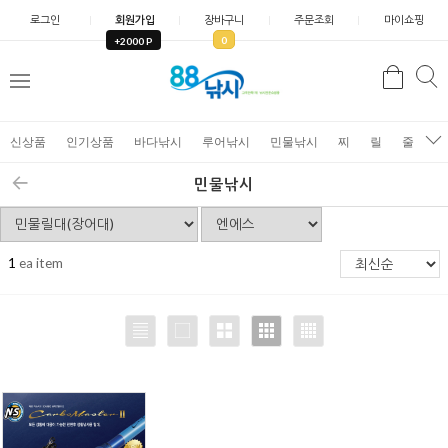
로그인
회원가입
장바구니
주문조회
마이쇼핑
0
+2000 P
검
색
신상품
인기상품
바다낚시
루어낚시
민물낚시
찌
릴
줄
가
민물낚시
1
ea item