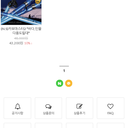
(N.S)카보마스터2 *바다,민물
다용도릴대*
48,000원
43,200원
10% ↓
1
공지사항
상품문의
상품후기
FAQ