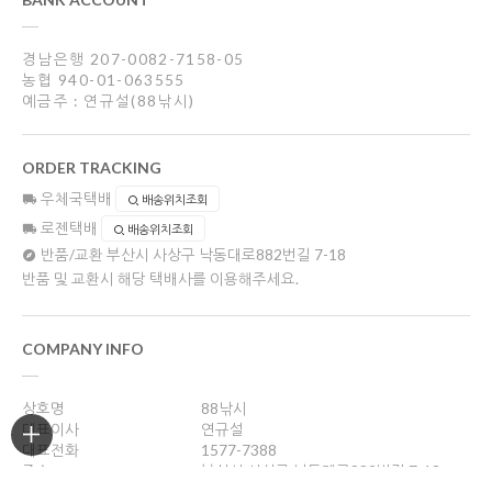
경남은행 207-0082-7158-05
농협 940-01-063555
예금주 : 연규설(88낚시)
ORDER TRACKING
우체국택배
배송위치조회
로젠택배
배송위치조회
반품/교환
부산시 사상구 낙동대로882번길 7-18
반품 및 교환시 해당 택배사를 이용해주세요.
COMPANY INFO
상호명
88낚시
대표이사
연규설
대표전화
1577-7388
주소
부산시 사상구 낙동대로882번길 7-18