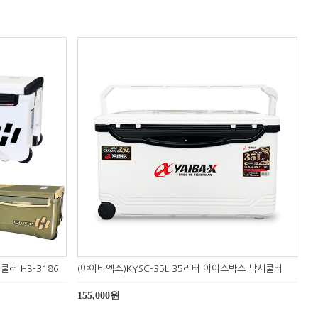
쿨러 HB-3186
(야이바엑스)KYSC-35L 35리터 아이스박스 낚시쿨러
155,000원