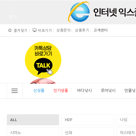
상품문의
상품후기
고객센터
즐겨찾기
바로가기
">
" alt="비린내">
신상품
인기상품
바다낚시
루어낚시
민물낚
ALL
HDF
나싱
시마노
신와
아스테지