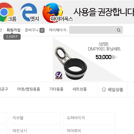
인
회원가입
장바구니
마이페이지
0
2,000 P
시공구
야영/캠핑용품
기타용품
세트상품
세일상품
리브웰
슈퍼바이저
태진낚시
하야로비