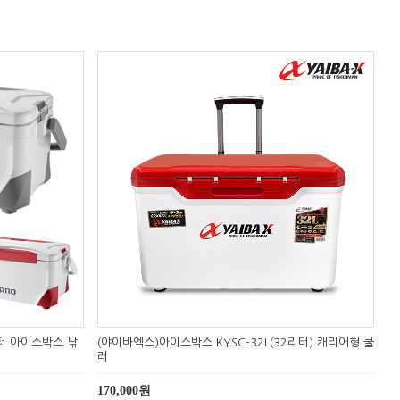
리터 아이스박스 낚
(야이바엑스)아이스박스 KYSC-32L(32리터) 캐리어형 쿨
러
170,000원