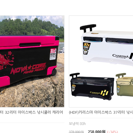
터 32리터 아이스박스 낚시쿨러 캐리어
(HDF)카리스마 아이스박스 37리터 낚시
보냉력 80h
250,000원
378,000원
(↓34%)