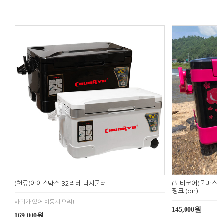
(천류)아이스박스 32리터 낚시쿨러
(노바코어)쿨마스
핑크 (on)
바퀴가 있어 이동시 편리!
145,000원
169,000원