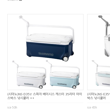
(시마노)NS-D35Y 스파자 베이시스 캐스터 35리터 아이
(시마노)NS-E3
스박스 낚시쿨러 **
박스 낚시쿨러
ice 50h
ice 45h