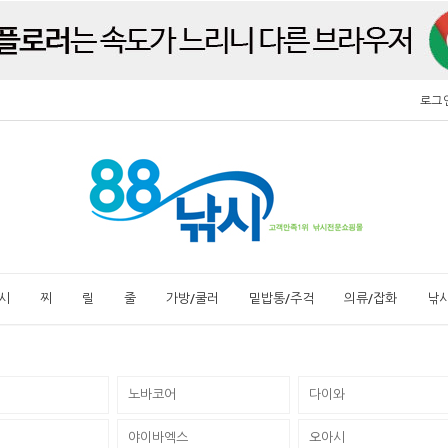
로그
시
찌
릴
줄
가방/쿨러
밑밥통/주걱
의류/잡화
낚
노바코어
다이와
야이바엑스
오아시