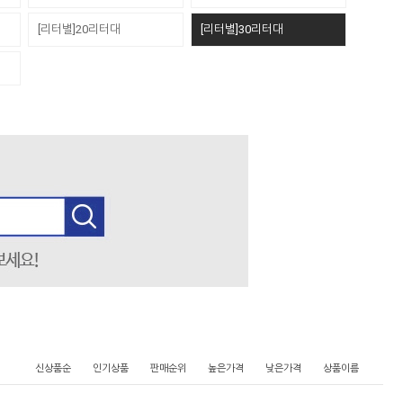
[리터별]20리터대
[리터별]30리터대
신상품순
인기상품
판매순위
높은가격
낮은가격
상품이름