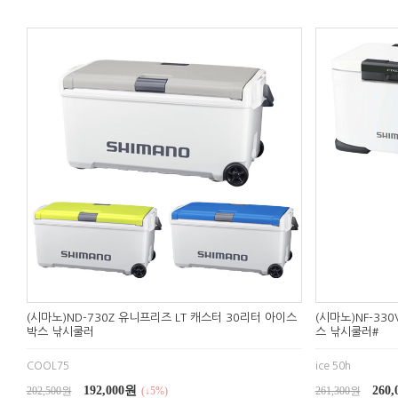
(시마노)ND-730Z 유니프리즈 LT 캐스터 30리터 아이스
(시마노)NF-33
박스 낚시쿨러
스 낚시쿨러#
COOL75
ice 50h
192,000원
260
202,500원
(↓5%)
261,300원