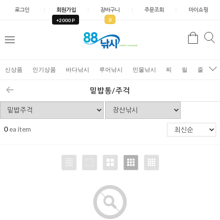
로그인
회원가입
장바구니
주문조회
마이쇼핑
0
+2000 P
검
색
신상품
인기상품
바다낚시
루어낚시
민물낚시
찌
릴
줄
가
밑밥통/주걱
0
ea item