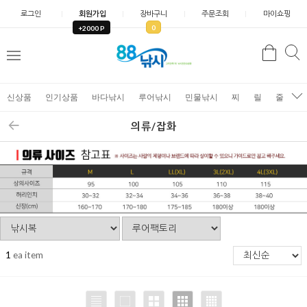
로그인
회원가입
장바구니
주문조회
마이쇼핑
0
+2000 P
검
색
신상품
인기상품
바다낚시
루어낚시
민물낚시
찌
릴
줄
가
의류/잡화
1
ea item