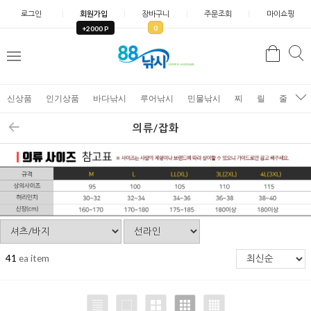
로그인
회원가입
장바구니
주문조회
마이쇼핑
0
+2000 P
검
색
신상품
인기상품
바다낚시
루어낚시
민물낚시
찌
릴
줄
가
의류/잡화
41
ea item