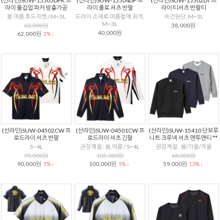
(선라인)SUW-15505DPK 드
(선라인)SUW-15504DP 드
(선라인)SUW-15502DT 드
라이 풀집업 파커 방충가공
라이 폴로 셔츠 반팔
라이 티셔츠 반팔티
봄 여름 후드자켓 / M~3L
드라이 소재로 여름철에 최적,
속건원단, M~3L
M~3L
63,000원
38,000원
40,000원
62,000원
2% ↓
(선라인)SUW-04502CW 프
(선라인)SUW-04501CW 프
(선라인)SUW-15410 단보루
로드라이 셔츠 반팔
로드라이 셔츠 긴팔
니트 크루넥 셔츠 맨투맨티 **
S~4L
권장계절 : 봄,여름 / S~4L
권장계절 : 봄/가을/겨울
95,000원
105,000원
68,000원
90,000원
100,000원
59,000원
5% ↓
5% ↓
13% ↓