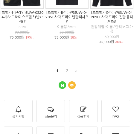
[특별가] (선라인)SUW-0520
[초특별가](선라인)SUW-04
[초특별가](선라인)SUW-04
4 사자 드라이 쇼트팬츠(반바
206T 사자 드라이 반팔티셔츠
205LT 사자 드라이 긴팔 롱티
지) #
#
셔츠#
S~M
여름용 / M~L
권장계절 : 여름 / 안티 버그 가
공
93,000원
53,000원
60,000원
75,000원
33,000원
19% ↓
38% ↓
42,000원
30% ↓
1
2
공지사항
상품문의
상품후기
FAQ