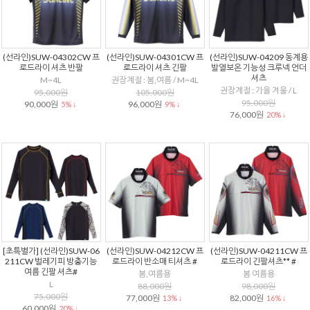
(선라인)SUW-04302CW 프
(선라인)SUW-04301CW 프
(선라인)SUW-04209 동계용
로드라이 셔츠 반팔
로드라이 셔츠 긴팔
발열보온 기능성 크루넥 언더
셔츠
M~4L
권장계절 : 봄,여름 / M~4L
권장계절 : 가을 겨울 / L
95,000원
105,000원
95,000원
90,000원
96,000원
5% ↓
9% ↓
76,000원
20% ↓
[초특별가] (선라인)SUW-06
(선라인)SUW-04212CW 프
(선라인)SUW-04211CW 프
211CW 벌레기피 방충기능
로드라이 반소매 티셔츠 #
로드라이 긴팔셔츠** #
여름 긴팔 셔츠#
봄,여름용
봄 여름용
L
88,000원
98,000원
75,000원
77,000원
82,000원
13% ↓
16% ↓
60,000원
20% ↓