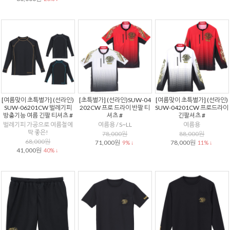
[여름맞이 초특별가] (선라인)
[초특별가] (선라인)SUW-04
[여름맞이 초특별가] (선라인)
SUW-06201CW 벌레기피
202CW 프로 드라이 반팔 티
SUW-04201CW 프로드라이
방충기능 여름 긴팔 티셔츠 #
셔츠 #
긴팔셔츠 #
벌레기피 가공으로 여름철에
여름용 / S~LL
여름용
딱 좋은!
78,000원
88,000원
68,000원
71,000원
78,000원
9% ↓
11% ↓
41,000원
40% ↓