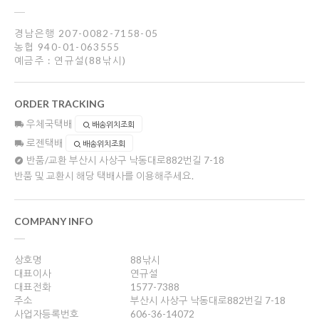
경남은행 207-0082-7158-05
농협 940-01-063555
예금주 : 연규설(88낚시)
ORDER TRACKING
우체국택배
배송위치조회
로젠택배
배송위치조회
반품/교환
부산시 사상구 낙동대로882번길 7-18
반품 및 교환시 해당 택배사를 이용해주세요.
COMPANY INFO
상호명
88낚시
대표이사
연규설
대표전화
1577-7388
주소
부산시 사상구 낙동대로882번길 7-18
사업자등록번호
606-36-14072