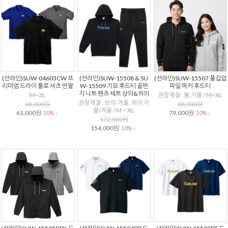
(선라인)SUW-04603CW 프
(선라인)SUW-15508 & SU
(선라인)SUW-15507 풀집업
리미엄 드라이 폴로 셔츠 반팔
W-15509 기모 후드티 골판
파일 파커 후드티
지 니트 팬츠 세트 상의&하의
M~3L
권장계절 : 봄,가을 / M~XL
권장계절 : 상의-겨울, 하의 가
68,000원
88,000원
을/겨울 / M ~ XL
61,000원
79,000원
10% ↓
10% ↓
172,000원
154,000원
10% ↓