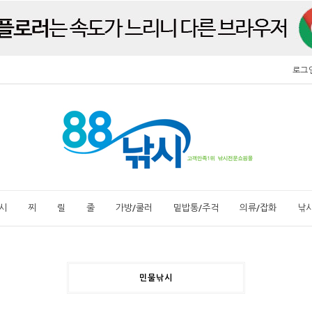
로그
시
찌
릴
줄
가방/쿨러
밑밥통/주걱
의류/잡화
낚
민물낚시