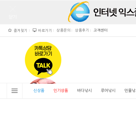
상품문의
상품후기
고객센터
즐겨찾기
바로가기
">
" alt="비린내">
신상품
인기상품
바다낚시
루어낚시
민물낚