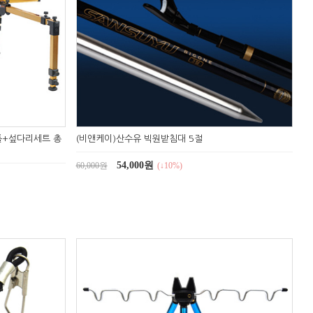
틀+섶다리세트 총
(비앤케이)산수유 빅원받침대 5절
54,000원
60,000원
(↓10%)