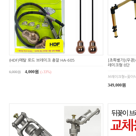
(HDF)메탈 로드 브레이크 총알 HA-685
[초특별가](우경
레이크형 8단
4,000원
6,000원
(↓33%)
브레이크형=꽂이
349,000원