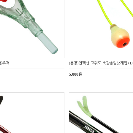
용주걱
(동명)인팩션 고휘도 축광총알(2개입) D
5,000원