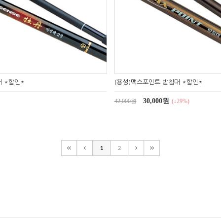
대 *할인*
(용성)맥스포인트 받침대 *할인*
30,000원
42,000원
(↓29%)
1
2