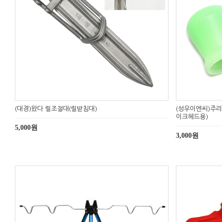
(대경)왔다 릴조절대(릴받침대)
(성우이엔씨)주리
이크헤드용)
5,000원
3,000원