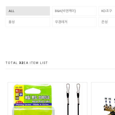
ALL
B&K(비앤케이)
KD조구
용성
우경레저
은성
TOTAL
32
EA ITEM LIST