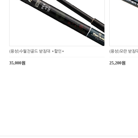
(용성)수월천골드 받침대 *할인*
(용성)모란 받침
35,000원
25,200원