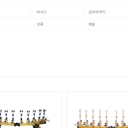
바낙스
삼우빅캐치
천류
해원