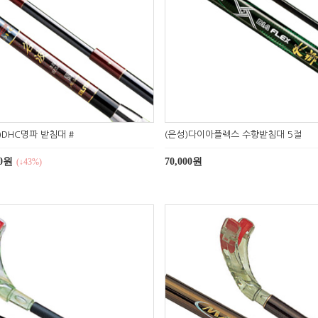
)DHC명파 받침대 #
(은성)다이아플렉스 수향받침대 5절
00원
70,000원
(↓43%)