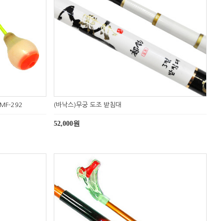
MF-292
(바낙스)무궁 도조 받침대
52,000원