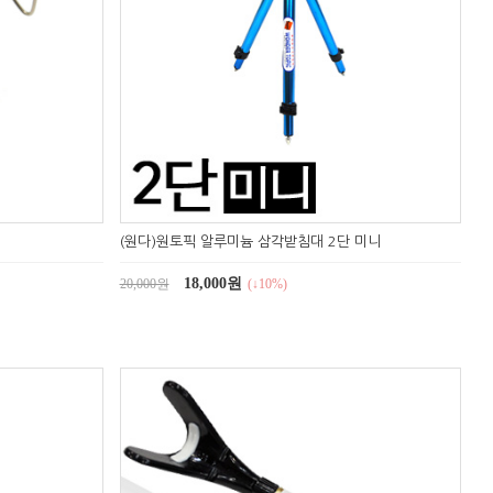
(원다)원토픽 알루미늄 삼각받침대 2단 미니
18,000원
20,000원
(↓10%)