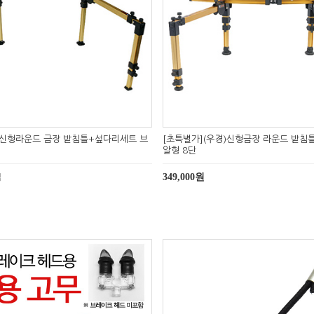
)신형라운드 금장 받침틀+섶다리세트 브
[초특별가](우경)신형금장 라운드 받침
알형 8단
349,000원
식