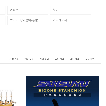
아피스
원다
브레이크/외꽂이/총알
기타제조사
신상품순
인기상품
판매순위
높은가격
낮은가격
상품이름