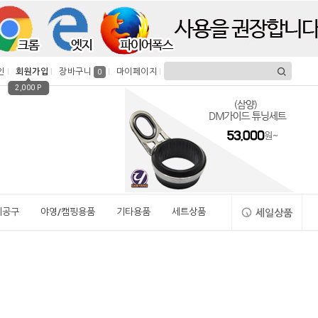
인
회원가입
장바구니
마이페이지
0
2,000 P
시공구
야영/캠핑용품
기타용품
세트상품
세일상품