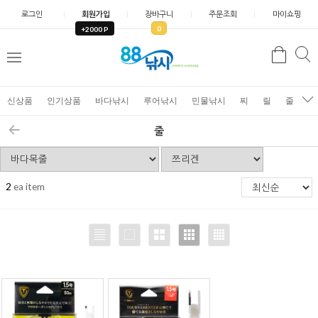
로그인
회원가입
장바구니
주문조회
마이쇼핑
0
+2000 P
검
색
신상품
인기상품
바다낚시
루어낚시
민물낚시
찌
릴
줄
가
줄
2
ea item