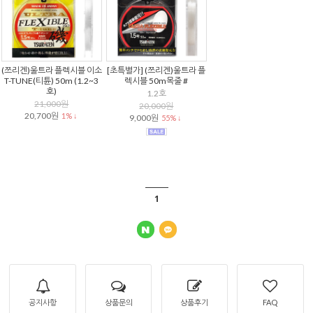
(쯔리겐)울트라 플렉시블 이소
[초특별가] (쯔리겐)울트라 플
T-TUNE(티튠) 50m (1.2~3
렉시블 50m목줄 #
호)
1.2호
21,000원
20,000원
20,700원
1% ↓
9,000원
55% ↓
1
공지사항
상품문의
상품후기
FAQ