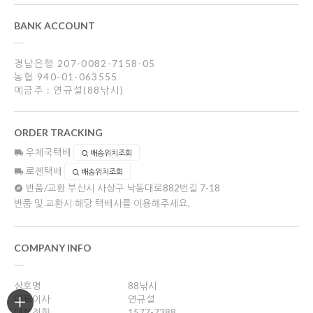
BANK ACCOUNT
경남은행 207-0082-7158-05
농협 940-01-063555
예금주 : 연규설(88낚시)
ORDER TRACKING
우체국택배
배송위치조회
로젠택배
배송위치조회
반품/교환
부산시 사상구 낙동대로882번길 7-18
반품 및 교환시 해당 택배사를 이용해주세요.
COMPANY INFO
상호명
88낚시
대표이사
연규설
대표전화
1577-7388