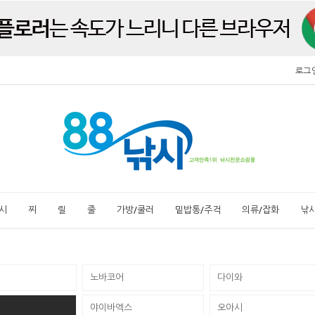
로그
시
찌
릴
줄
가방/쿨러
밑밥통/주걱
의류/잡화
낚
노바코어
다이와
야이바엑스
오아시