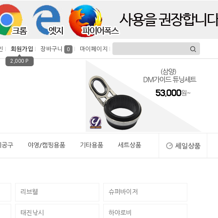
인
회원가입
장바구니
마이페이지
0
2,000 P
시공구
야영/캠핑용품
기타용품
세트상품
세일상품
리브웰
슈퍼바이저
태진낚시
하야로비