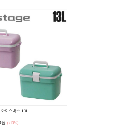
 아이스박스 13L
00원
(↓13%)