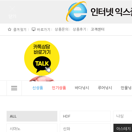
상품문의
상품후기
고객센터
즐겨찾기
바로가기
">
" alt="비린내">
신상품
인기상품
바다낚시
루어낚시
민물낚
ALL
HDF
나싱
시마노
신와
아스테지