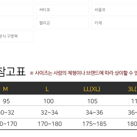
써티포
씨울프
챌리온
카제
창식 구명복