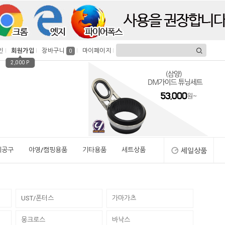
인
회원가입
장바구니
마이페이지
0
2,000 P
시공구
야영/캠핑용품
기타용품
세트상품
세일상품
UST/폰터스
가마가츠
몽크로스
바낙스