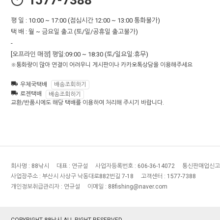
1577-7388
평 일 : 10:00 ~ 17:00 (점심시간 12:00 ~ 13:00 통화불가)
택 배 : 월 ~ 금요일 출고 (토/일/공휴일 출고불가)
-
[오프라인 매장] 평일:09:00 ~ 18:30 (토/일요일:휴무)
※통화량이 많아 연결이 어려우니 게시판이나 카카오톡상담을 이용해주세요
우체국택배
배송조회하기
로젠택배
배송조회하기
교환/반품시에도 해당 택배를 이용하여 처리해 주시기 바랍니다.
회사명 :
88낚시
대표 :
연규설
사업자등록번호 :
606-36-14072
통신판매업신고
사업장주소 :
부산시 사상구 낙동대로882번길 7-18
고객센터 :
1577-7388
개인정보취급관리자 :
연규설
이메일 :
88fishing@naver.com