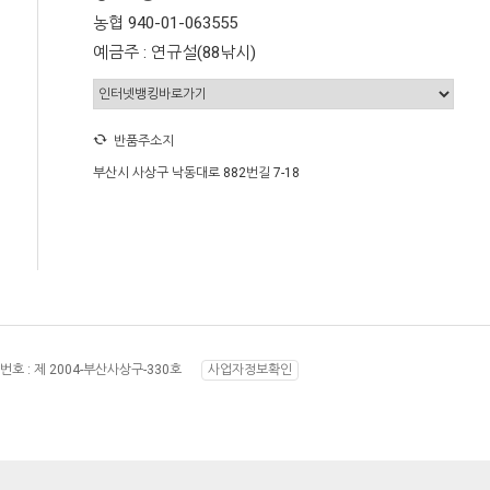
농협 940-01-063555
예금주 : 연규설(88낚시)
반품주소지
부산시 사상구 낙동대로 882번길 7-18
번호 :
제 2004-부산사상구-330호
사업자정보확인