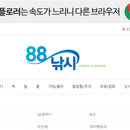
로그
시
찌
릴
줄
가방/쿨러
밑밥통/주걱
의류/잡화
낚
JS컴퍼니
N.S
마즈메
루어팩토리