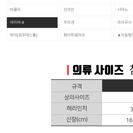
버클리
선라인
시마노
야이바-X
쯔리겐
쯔리무사
퀴마(정우레스폴)
화이트웨이브
★자동팽