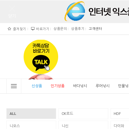
상품문의
상품후기
고객센터
즐겨찾기
바로가기
">
" alt="비린내">
신상품
인기상품
바다낚시
루어낚시
민물낚
ALL
CK로드
HDF
니오스
니신
다이와