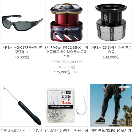
(시마노)HG-067J 플로팅 편
(시마노)유메야 22 BB-X 파이
(시마노)23 뱅퀴시 스풀 보조
광안경FC
어블러드 하이리스폰스 드랙
스풀
스풀
40,000원
143,000원
PE0815D / C3000D
180,000원
175,000원
3% ↓
(다이와)코우가 러버 누키누키
(마스터피싱)백치누 덕용 감성
(루어팩토리)LFS-19 낚시 기