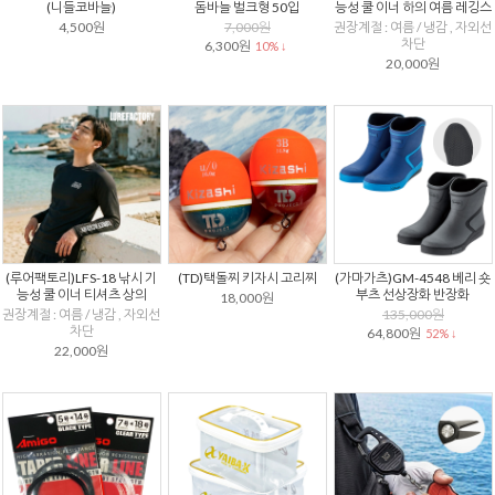
(니들코바늘)
돔바늘 벌크형 50입
능성 쿨 이너 하의 여름 레깅스
4,500원
7,000원
권장계절 : 여름 / 냉감 , 자외선
차단
6,300원
10% ↓
20,000원
(루어팩토리)LFS-18 낚시 기
(TD)택돌찌 키자시 고리찌
(가마가츠)GM-4548 베리 숏
능성 쿨 이너 티셔츠 상의
부츠 선상장화 반장화
18,000원
권장계절 : 여름 / 냉감 , 자외선
135,000원
차단
64,800원
52% ↓
22,000원