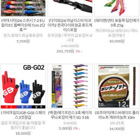
(야마시타)26 스퀴시 7-2 EU
(다이와)26 아날리스타 타코
(워터맨)연타 오동목 팁런에기
컬러 EC 옵빠이슷테 7cm 2단
이카2 한국다이와정공 로드케
3호 25g
훅 **
이스포함
케이무라UV 새우다리 / 무늬
한치 호래기 화살촉오징어
한국전용 / 쭈꾸미 갑오징어 낚
오징어에기
시대
5,500원
10,000원
245,000원
232,750원
5% ↓
(지비마일드)GB-G02 스페이
(백경)에기프린스 3호 베이직
(요쯔아미)엑스브레이드 폴리
스 3컷장갑
무늬오징어 에기 SG-518
라노트 케브라놋트 10m
얇은 두께감으로 봄/여름철 착
5,500원
10~25호
용하기 좋습니다
5,000원
9% ↓
16,000원
18,000원