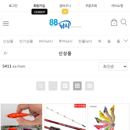
로그인
회원가입
장바구니
주문조회
마이쇼핑
0
+2000 P
검
1
색
신상품
인기상품
바다낚시
루어낚시
민물낚시
찌
릴
줄
가
신상품
5411
ea item