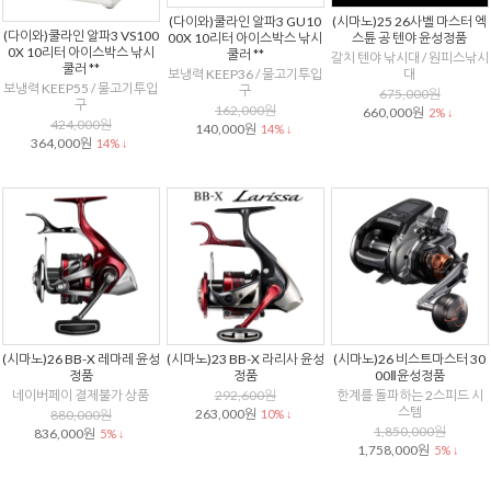
(다이와)쿨라인 알파3 GU10
(시마노)25 26사벨 마스터 엑
(다이와)쿨라인 알파3 VS100
00X 10리터 아이스박스 낚시
스튠 공 텐야 윤성정품
0X 10리터 아이스박스 낚시
쿨러 **
갈치 텐야 낚시대 / 원피스낚시
쿨러 **
보냉력 KEEP36 / 물고기투입
대
보냉력 KEEP55 / 물고기투입
구
675,000원
구
162,000원
660,000원
2% ↓
424,000원
140,000원
14% ↓
364,000원
14% ↓
(시마노)26 BB-X 레마레 윤성
(시마노)23 BB-X 라리사 윤성
(시마노)26 비스트마스터 30
정품
정품
00Ⅱ윤성정품
네이버페이 결제불가 상품
292,600원
한계를 돌파하는 2스피드 시
스템
263,000원
880,000원
10% ↓
1,850,000원
836,000원
5% ↓
1,758,000원
5% ↓