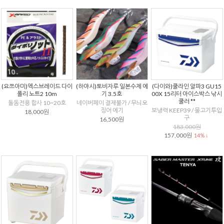
(요쯔아미)엑스브레이드 다이
(하야시)토비자루 일본수제 에
(다이와)쿨라인 알파3 GU15
폴리 노트2 10m
기 3.5호
00X 15리터 아이스박스 낚시
쿨러 **
돌돔전용 합사 10~20호
네이버페이 결제불가 / 무늬오
징어 에기
보냉력 KEEP39 / 물고기투입
18,000원
구
16,500원
183,000원
157,000원
14% ↓