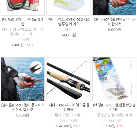
(아미고)테이퍼라인 3m 3개
(야이바엑스)KYBK-020 시스
(챌리온)CP-28 핀온릴 미니커
입
템 투명 케이스
터 합사컷
갈치 지깅, 텐야 쇼크리더, 텐
M / L
8,000원
빈 채비, 오모리그
14,000원
4,000원
3,400원
15% ↓
(챌리온)CP-27 멀티 플라이어
(시마노)26 세피아 엑스튠 윤
(백경)BK-533 텐빈용 2단 본
핀온릴 합사컷
성정품
선채비
8,000원
무늬오징어 낚시대
준내만권 갈치텐빈 채비
720,000원
4,000원
684,000원
3,500원
5% ↓
13% ↓