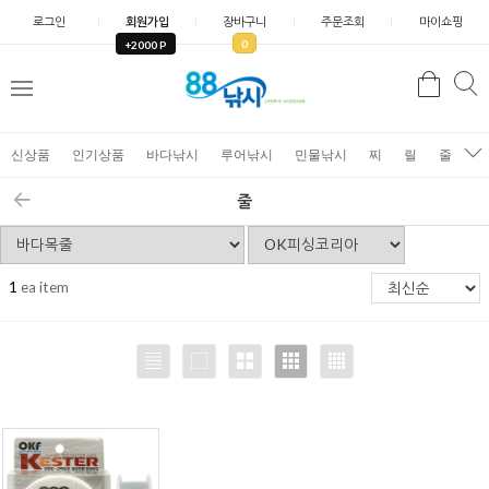
로그인
회원가입
장바구니
주문조회
마이쇼핑
0
+2000 P
검
색
신상품
인기상품
바다낚시
루어낚시
민물낚시
찌
릴
줄
가
줄
1
ea item