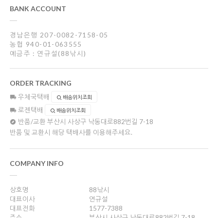
BANK ACCOUNT
경남은행 207-0082-7158-05
농협 940-01-063555
예금주 : 연규설(88낚시)
ORDER TRACKING
우체국택배
배송위치조회
로젠택배
배송위치조회
반품/교환
부산시 사상구 낙동대로882번길 7-18
반품 및 교환시 해당 택배사를 이용해주세요.
COMPANY INFO
상호명
88낚시
대표이사
연규설
대표전화
1577-7388
주소
부산시 사상구 낙동대로882번길 7-18