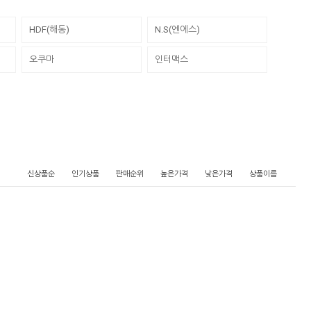
HDF(해동)
N.S(엔에스)
오쿠마
인터맥스
신상품순
인기상품
판매순위
높은가격
낮은가격
상품이름