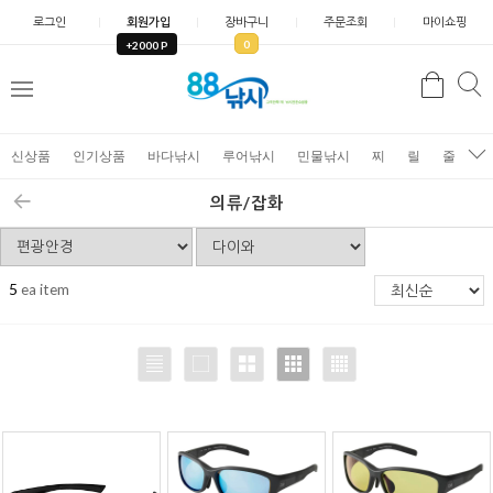
로그인
회원가입
장바구니
주문조회
마이쇼핑
0
+2000 P
검
색
신상품
인기상품
바다낚시
루어낚시
민물낚시
찌
릴
줄
가
의류/잡화
5
ea item