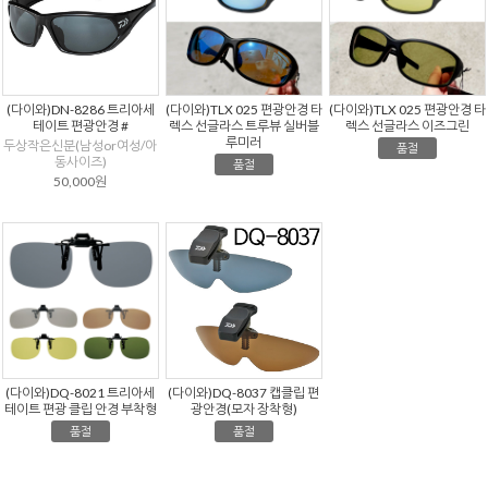
(다이와)DN-8286 트리아세
(다이와)TLX 025 편광안경 타
(다이와)TLX 025 편광안경 타
테이트 편광안경 #
렉스 선글라스 트루뷰 실버블
렉스 선글라스 이즈그린
루미러
두상작은신분(남성or여성/아
품절
동사이즈)
품절
50,000원
(다이와)DQ-8021 트리아세
(다이와)DQ-8037 캡클립 편
테이트 편광 클립 안경 부착형
광안경(모자 장착형)
품절
품절