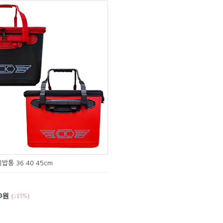
밥통 36 40 45cm
00원
(↓15%)