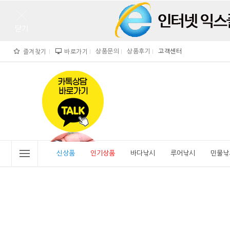
상품문의
상품후기
고객센터
즐겨찾기
바로가기
">
" alt="비린내">
신상품
인기상품
바다낚시
루어낚시
민물낚