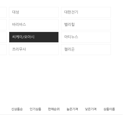
대성
대한전기
바리바스
밸리힐
씨케이/오아시
아티누스
쯔리무사
챌리온
신상품순
인기상품
판매순위
높은가격
낮은가격
상품이름