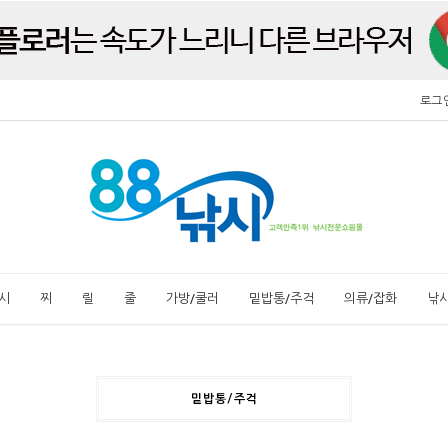
로그
시
찌
릴
줄
가방/쿨러
밑밥통/주걱
의류/잡화
낚
밑밥통/주걱