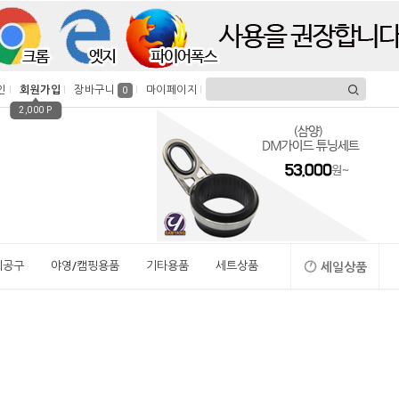
인
회원가입
장바구니
마이페이지
0
2,000 P
시공구
야영/캠핑용품
기타용품
세트상품
세일상품