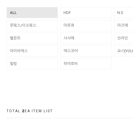
ALL
HDF
N.S
루웍스/이소웍스
마루큐
마즈메
벨몬트
사사메
선라인
야이바엑스
엑스코어
요시(YOU
필링
하야로비
TOTAL
2
EA ITEM LIST