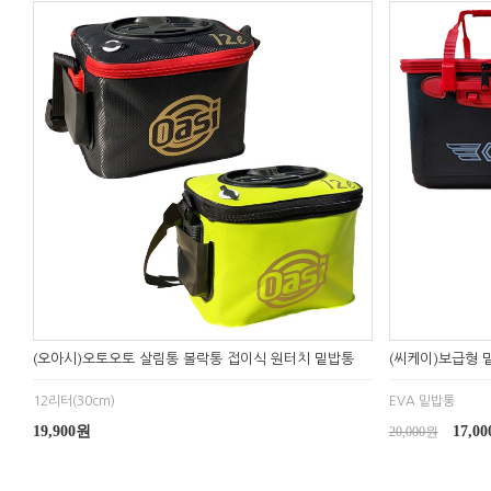
(오아시)오토오토 살림통 볼락통 접이식 원터치 밑밥통
(씨케이)보급형 밑
12리터(30cm)
EVA 밑밥통
19,900원
17,0
20,000원