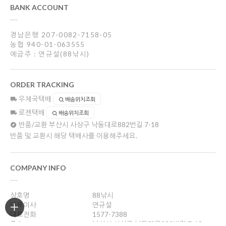
BANK ACCOUNT
경남은행 207-0082-7158-05
농협 940-01-063555
예금주 : 연규설(88낚시)
ORDER TRACKING
우체국택배
배송위치조회
로젠택배
배송위치조회
반품/교환
부산시 사상구 낙동대로882번길 7-18
반품 및 교환시 해당 택배사를 이용해주세요.
COMPANY INFO
상호명
88낚시
대표이사
연규설
대표전화
1577-7388
주소
부산시 사상구 낙동대로882번길 7-18