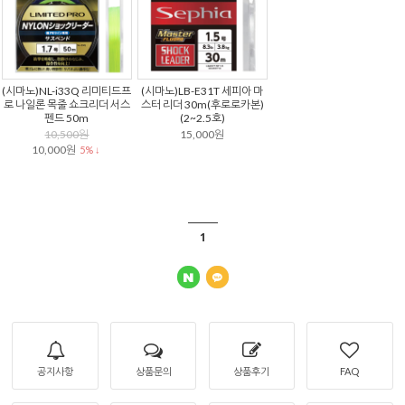
(시마노)NL-i33Q 리미티드프
(시마노)LB-E31T 세피아 마
로 나일론 목줄 쇼크리더 서스
스터 리더 30m(후로로카본)
펜드 50m
(2~2.5호)
10,500원
15,000원
10,000원
5% ↓
1
공지사항
상품문의
상품후기
FAQ