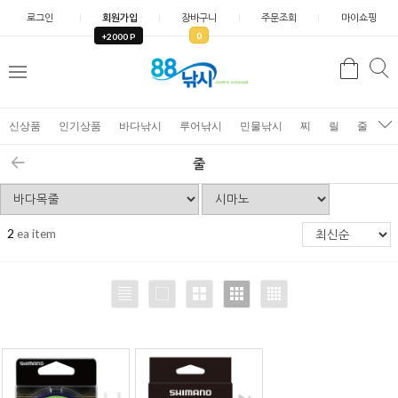
로그인
회원가입
장바구니
주문조회
마이쇼핑
0
+2000 P
검
색
신상품
인기상품
바다낚시
루어낚시
민물낚시
찌
릴
줄
가
줄
2
ea item