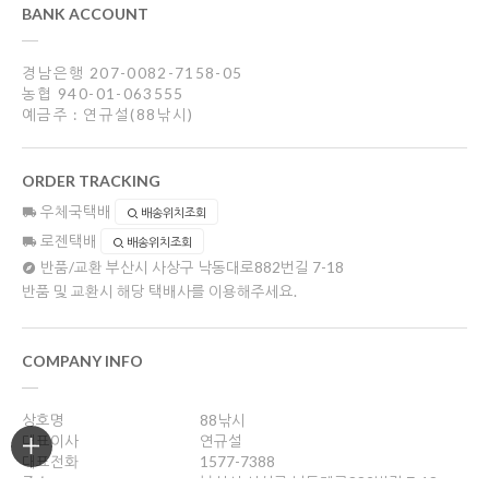
BANK ACCOUNT
경남은행 207-0082-7158-05
농협 940-01-063555
예금주 : 연규설(88낚시)
ORDER TRACKING
우체국택배
배송위치조회
로젠택배
배송위치조회
반품/교환
부산시 사상구 낙동대로882번길 7-18
반품 및 교환시 해당 택배사를 이용해주세요.
COMPANY INFO
상호명
88낚시
대표이사
연규설
대표전화
1577-7388
주소
부산시 사상구 낙동대로882번길 7-18