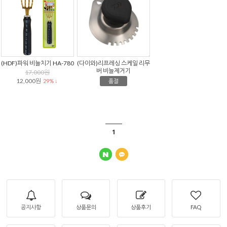
(HDF)파워 비늘치기 HA-780
(다이와)리프레싱 스케일 리무
버 비늘제거기
17,000원
12,000원
29% ↓
품절
1
공지사항
상품문의
상품후기
FAQ