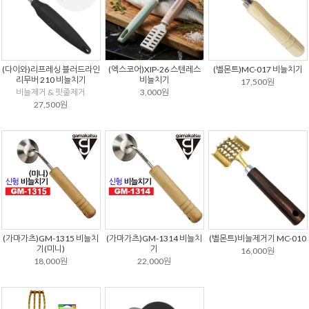
(다이와)리프레싱 블러드라인
(엑스코어)XIP-26 스텐레스
(벨몬트)MC-017 비늘치기
리무버 210 비늘치기
비늘치기
17,500원
비늘제거 & 핏줄제거
3,000원
27,500원
(가마가츠)GM-1315 비늘치
(가마가츠)GM-1314 비늘치
(벨몬트)비늘제거기 MC-010
기(미니)
기
16,000원
18,000원
22,000원