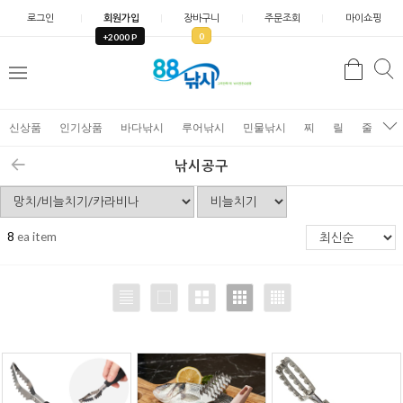
로그인
회원가입
장바구니
주문조회
마이쇼핑
0
+2000 P
검
색
신상품
인기상품
바다낚시
루어낚시
민물낚시
찌
릴
줄
가
낚시공구
8
ea item