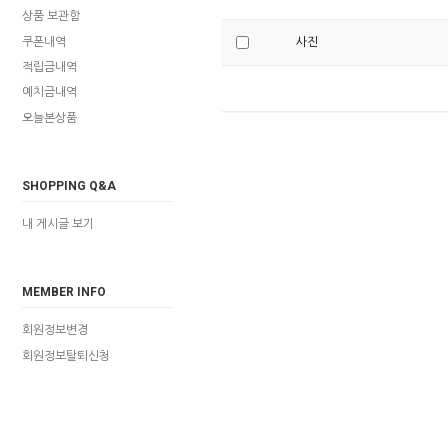
상품 보관함
쿠폰내역
사진
적립금내역
예치금내역
오늘본상품
SHOPPING Q&A
내 게시글 보기
MEMBER INFO
회원정보변경
회원정보탈퇴신청