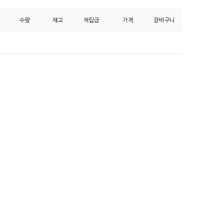
수량
재고
적립금
가격
장바구니