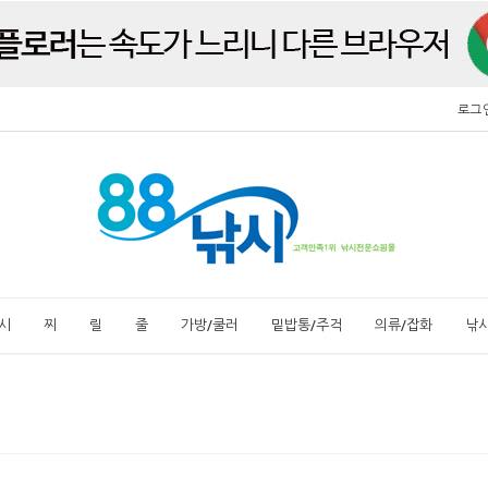
로그
시
찌
릴
줄
가방/쿨러
밑밥통/주걱
의류/잡화
낚