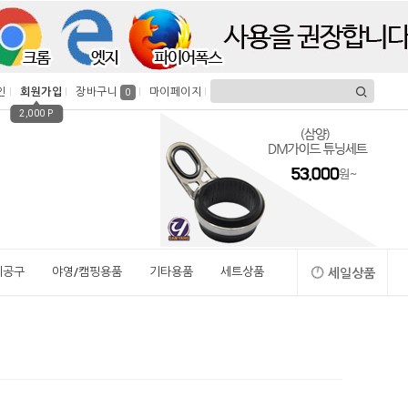
인
회원가입
장바구니
마이페이지
0
2,000 P
시공구
야영/캠핑용품
기타용품
세트상품
세일상품