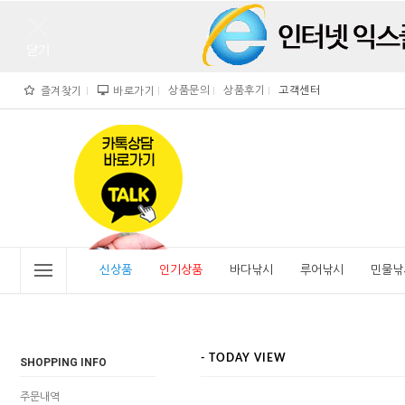
상품문의
상품후기
고객센터
즐겨찾기
바로가기
">
" alt="비린내">
신상품
인기상품
바다낚시
루어낚시
민물낚
- TODAY VIEW
SHOPPING INFO
주문내역