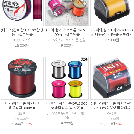
(다이와)긴로 감마 1500 감성
(다이와)23 저스트론 DPLS 5
(다이와)실즈1 네오KS 1000
돔 나일론 원줄
00m 나일론 원줄
m 대용량 바다원줄 원투라인
1.35~2.5호
3~6호 / 23 저스트론 신형
19,000원
18,000원
9,000원
(다이와)아스트론 이시다이 트
(다이와)저스트론 DPLS 500
(다이와)아스트론 이소프로팩
리플감마 300m #
m 바다원줄 (4~6호) #
2 600m 대용량 바다원줄
22호
핑크/옐로우/블루/클리어(투
4~6호
명)
36,000원
22,000원
9,000원
21,000원
20,000원
42% ↓
9% ↓