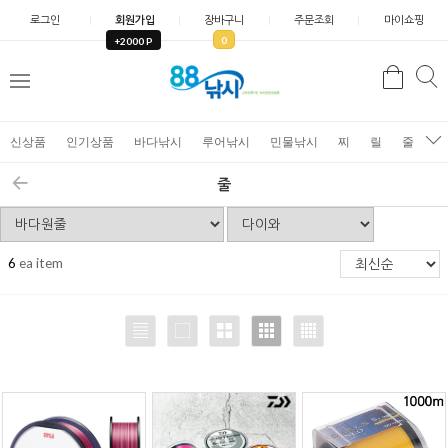
로그인
회원가입
장바구니
주문조회
마이쇼핑
0
+2000 P
검
색
신상품
인기상품
바다낚시
루어낚시
민물낚시
찌
릴
줄
가
줄
6
ea item