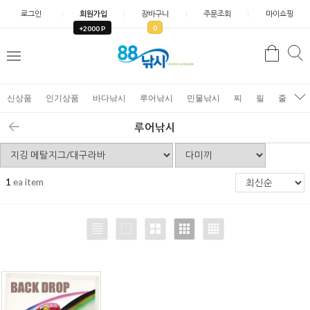
로그인
회원가입
장바구니
주문조회
마이쇼핑
0
+2000 P
검
색
신상품
인기상품
바다낚시
루어낚시
민물낚시
찌
릴
줄
가
루어낚시
1
ea item