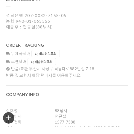
경남은행 207-0082-7158-05
농협 940-01-063555
예금주 : 연규설(88낚시)
ORDER TRACKING
우체국택배
배송위치조회
로젠택배
배송위치조회
반품/교환
부산시 사상구 낙동대로882번길 7-18
반품 및 교환시 해당 택배사를 이용해주세요.
COMPANY INFO
상호명
88낚시
대표이사
연규설
대표전화
1577-7388
주소
부산시 사상구 낙동대로882번길 7-18
사업자등록번호
606-36-14072