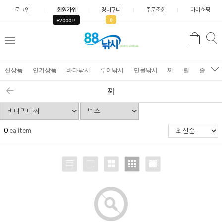
로그인
회원가입
장바구니
주문조회
마이쇼핑
0
+2000 P
검
색
신상품
인기상품
바다낚시
루어낚시
민물낚시
찌
릴
줄
가
찌
0
ea item