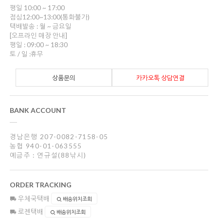
평일 10:00 ~ 17:00
점심12:00~13:00(통화불가)
택배발송 : 월 ~ 금요일
[오프라인 매장 안내]
평일 : 09:00 ~ 18:30
토 / 일 :휴무
상품문의
카카오톡 상담연결
BANK ACCOUNT
경남은행 207-0082-7158-05
농협 940-01-063555
예금주 : 연규설(88낚시)
ORDER TRACKING
우체국택배
배송위치조회
로젠택배
배송위치조회