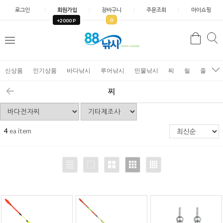
로그인
회원가입
장바구니
주문조회
마이쇼핑
0
+2000 P
검
색
신상품
인기상품
바다낚시
루어낚시
민물낚시
찌
릴
줄
가
찌
4
ea item