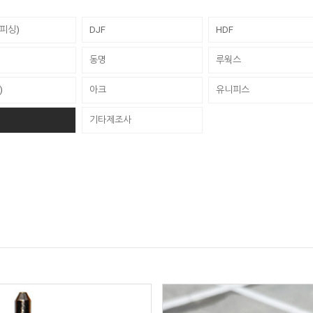
신피싱)
DJF
HDF
동명
루웍스
)
아크
유니피스
기타제조사