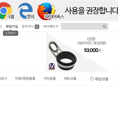
인
회원가입
장바구니
마이페이지
0
2,000 P
시공구
야영/캠핑용품
기타용품
세트상품
세일상품