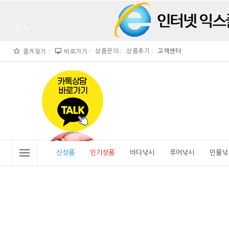
상품문의
상품후기
고객센터
즐겨찾기
바로가기
">
" alt="비린내">
신상품
인기상품
바다낚시
루어낚시
민물낚