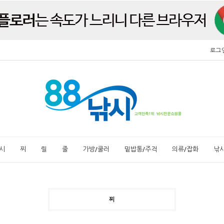
로그
시
찌
릴
줄
가방/쿨러
밑밥통/주걱
의류/잡화
낚
찌