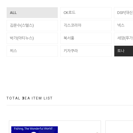
ALL
CK로드
DSF(대
김문수(스텔스)
긱스코리아
넥스
박가(아티누스)
북서풍
세양(푸가
찌스
키자쿠라
토나
TOTAL
3
EA ITEM LIST