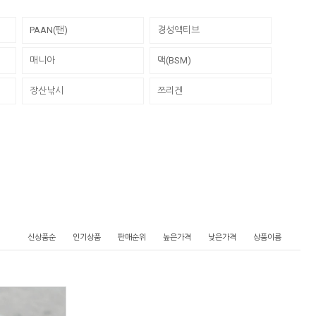
PAAN(팬)
경성액티브
매니아
맥(BSM)
장산낚시
쯔리겐
신상품순
인기상품
판매순위
높은가격
낮은가격
상품이름