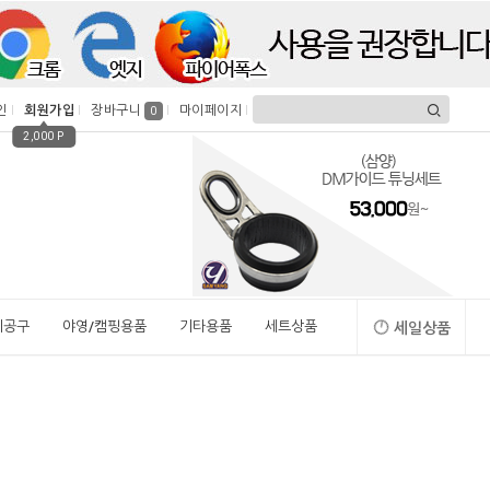
인
회원가입
장바구니
마이페이지
0
2,000 P
시공구
야영/캠핑용품
기타용품
세트상품
세일상품