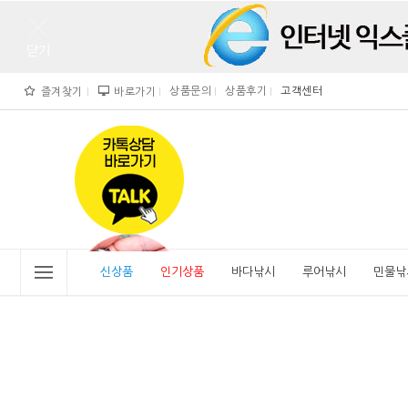
상품문의
상품후기
고객센터
즐겨찾기
바로가기
">
" alt="비린내">
신상품
인기상품
바다낚시
루어낚시
민물낚