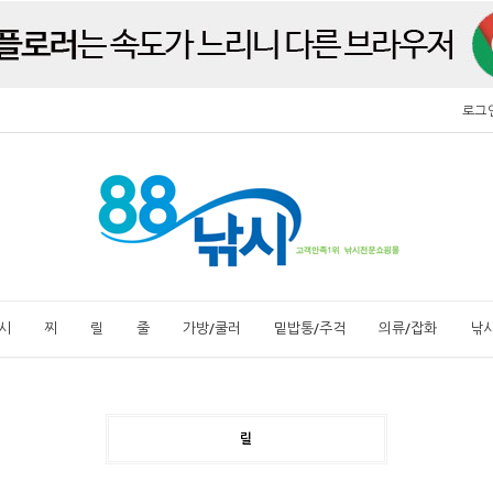
로그
시
찌
릴
줄
가방/쿨러
밑밥통/주걱
의류/잡화
낚
릴