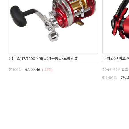
(바낙스)TR5000 양축릴(장구통릴/트롤링릴)
(다이와)겐파오 
65,000원
79,000원
(↓18%)
50규격 26년 입고
792
911,000원