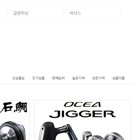
금양피싱
바낙스
신상품순
인기상품
판매순위
높은가격
낮은가격
상품이름