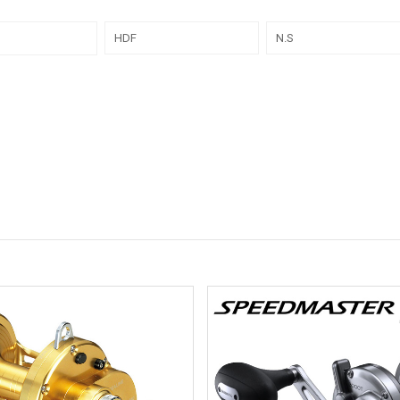
HDF
N.S