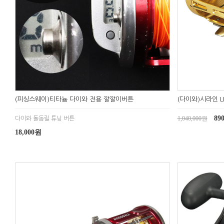
(피싱스웨이)티타늄 다이와 전용 깔깔이버튼
(다이와)시라인 L
89
1,040,000원
다이와 돌돔릴 튜닝 버튼
18,000원