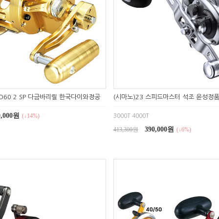
D60 2 SP 다금바리릴 한국다이와정공
(시마노)23 스피드마스터 석조 윤성정
0,000원
(↓14%)
3000T 4000T
390,000원
413,300원
(↓6%)