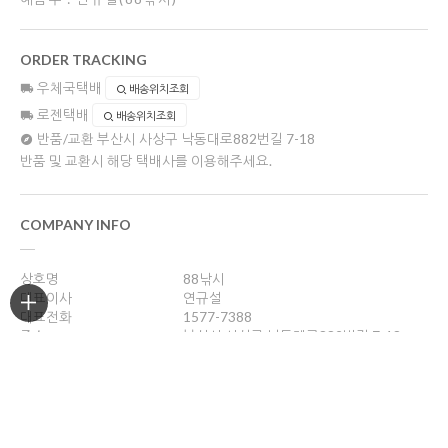
ORDER TRACKING
우체국택배
배송위치조회
로젠택배
배송위치조회
반품/교환
부산시 사상구 낙동대로882번길 7-18
반품 및 교환시 해당 택배사를 이용해주세요.
COMPANY INFO
상호명
88낚시
대표이사
연규설
대표전화
1577-7388
주소
부산시 사상구 낙동대로882번길 7-18
사업자등록번호
606-36-14072
통신판매업신고
제 2004-부산사상구-330호
개인정보관리책임자
연규설
88fishing@naver.com
호스팅제공
(주)코리아센터