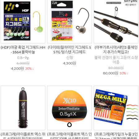
(HDF)야광 훅업 지그헤드 HH
(다이와)월하미인 지그헤드 S
(아부가르시아)새턴3 풀체인
-1864 볼락바늘
S TG 텅스텐 지그헤드
지 추가스펙입고!
0.8~9g
신형
볼락 전갱이 풀치 고등어 소형
어종
6,000원
4,300원
89,000원
4,200원
30% ↓
80,000원
10% ↓
(프로그레)아이플로트 엑스 위
(프로그레)아이플로트 엑스 인
(프로그레)메가밀크 누들 3인
드 싱킹타입 잠길찌 던질찌
터미디어트 서스펜드타입
치 76mm / 전갱이웜 볼락웜