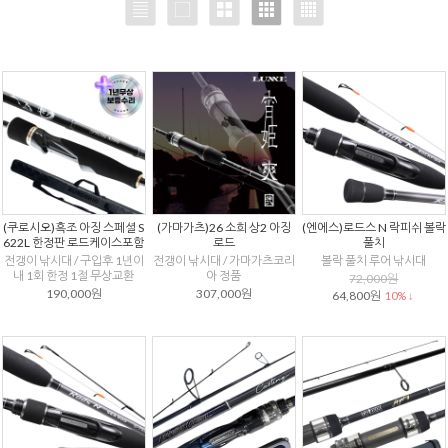
(쿠로시오)흑조 아징 스페셜 S
(가마가츠)26 소희 상2 아징
(엔에스)로드스 N 락피쉬 볼락
622L 한정판 로드케이스포함
로드
풀치
전갱이 낚시대 / 구입후 1년이
전갱이 낚시대 / 가마가츠코리
볼락 풀치 루어 낚시대
내 1회 한정 1절 무상교환
아 정품
72,000원
190,000원
307,000원
64,800원
10% ↓