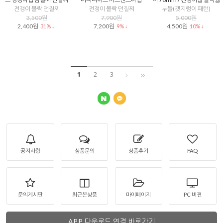
전갱이 볼락 던질찌
전갱이 볼락 던질찌
누들(갯지렁이 패턴)
3,500원
7,900원
5,000원
2,400원
7,200원
4,500원
31% ↓
9% ↓
10% ↓
1
2
3
공지사항
상품문의
상품후기
FAQ
문의게시판
최근본상품
마이페이지
PC 버젼
APP 다운로드 연결 바로가기