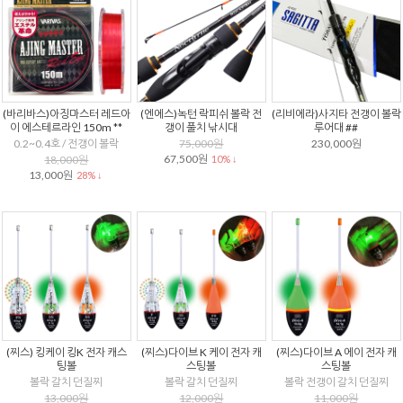
(바리바스)아징마스터 레드아
(엔에스)녹턴 락피쉬 볼락 전
(리비에라)사지타 전갱이 볼락
이 에스테르라인 150m **
갱이 풀치 낚시대
루어대 ##
0.2~0.4호 / 전갱이 볼락
75,000원
230,000원
67,500원
18,000원
10% ↓
13,000원
28% ↓
(찌스) 킹케이 킹K 전자 캐스
(찌스)다이브 K 케이 전자 캐
(찌스)다이브 A 에이 전자 캐
팅볼
스팅볼
스팅볼
볼락 갈치 던질찌
볼락 갈치 던질찌
볼락 전갱이 갈치 던질찌
13,000원
12,000원
11,000원