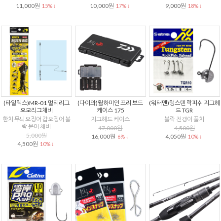
11,000원
10,000원
9,000원
15% ↓
17% ↓
18% ↓
(타일릭스)MR-01 멀티리그
(다이와)월하미인 프리 보드
(워터맨)텅스텐 락피쉬 지그헤
오모리그채비
케이스 175
드 TGR
한치 무늬오징어 갑오징어 볼
지그헤드 케이스
볼락 전갱이 풀치
락 문어 채비
17,000원
4,500원
5,000원
16,000원
4,050원
6% ↓
10% ↓
4,500원
10% ↓