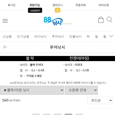
로그인
회원가입
장바구니
주문조회
마이쇼핑
0
+2000 P
검
색
신상품
인기상품
바다낚시
루어낚시
민물낚시
찌
릴
줄
가
루어낚시
160
ea item