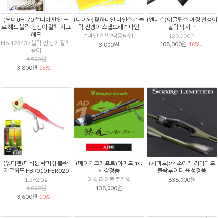
(오너)JH-70 컬티바 만안 프
(다이와)월하미인 나인스냅 볼
(엔에스)이클립스 아징 전갱이
로 헤드 볼락 전갱이 갈치 지그
락 전갱이 스냅도래 F 파인
볼락 낚시대
헤드
F파인 일반/덕용타입
120,000원
No.12343 / 볼락 전갱이 갈치
108,000원
3,000원
10% ↓
광어
4,500원
3,800원
16% ↓
(워터맨)피쉬본 락피쉬 볼락
(메이저크래프트)아지도 1G
(시마노)24 소아레 리미티드
지그헤드 FBR010 FBR020
세강정품
볼락루어대 윤성정품
1.5~2.5g
아징 라이트로게임
838,000원
4,000원
138,000원
3,600원
10% ↓