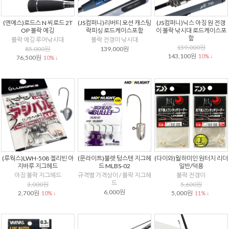
(엔에스)로드스 N 씨로드 2T
(JS컴퍼니)리버티 오션 캐스팅
(JS컴퍼니)닉스 아징 원 전갱
OP 볼락 에깅
락피싱 로드케이스포함
이 볼락 낚시대 로드케이스포
함
볼락 에깅 루어낚시대
볼락 전갱이 낚시대
159,000원
85,000원
139,000원
143,100원
10% ↓
76,500원
10% ↓
(루웍스)LWH-508 젤리빈 아
(문라이트)불렛 텅스텐 지그헤
(다이와)월하미인 원터치 리더
지바루 지그헤드
드 MLBS-02
일반/덕용
아징 볼락 지그헤드
규격별 가격상이 / 볼락 지그헤
볼락 전갱이
드
3,000원
5,600원
6,000원
2,700원
5,000원
10% ↓
11% ↓