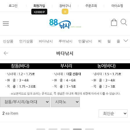
로그인
회원가입
장바구니
주문조회
마이쇼핑
0
+2000 P
검
색
신상품
인기상품
바다낚시
루어낚시
민물낚시
찌
릴
줄
가
바다낚시
2
ea item