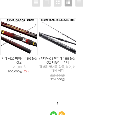
(시마노)25 베이시스 BG 윤성
(시마노)23 보더레스BB 윤성
정품
정품 다용도낚시대
850,000원
감성돔, 벵에돔, 참돔, 농어, 전
갱이, 에깅
808,000원
5% ↓
223,200원
224,000원
1