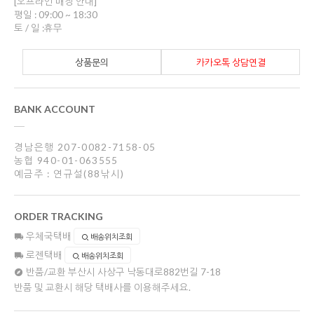
[오프라인 매장 안내]
평일 : 09:00 ~ 18:30
토 / 일 :휴무
상품문의
카카오톡 상담연결
BANK ACCOUNT
경남은행 207-0082-7158-05
농협 940-01-063555
예금주 : 연규설(88낚시)
ORDER TRACKING
우체국택배
배송위치조회
로젠택배
배송위치조회
반품/교환
부산시 사상구 낙동대로882번길 7-18
반품 및 교환시 해당 택배사를 이용해주세요.