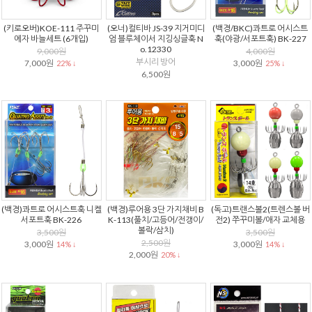
(키로오버)KOE-111 주꾸미
(오너)컬티바 JS-39 지거미디
(백경/BKC)콰트로 어시스트
에자 바늘세트 (6개입)
엄 블루체이서 지깅싱글훅 N
훅(야광/서포트훅) BK-227
o.12330
9,000원
4,000원
부시리 방어
7,000원
3,000원
22% ↓
25% ↓
6,500원
(백경)콰트로 어시스트훅 니켈
(백경)루어용 3단 가지채비 B
(독고)트랜스볼2(트렌스볼 버
서포트훅 BK-226
K-113(풀치/고등어/전갱이/
전2) 쭈꾸미볼/애자 교체용
볼락/삼치)
3,500원
3,500원
2,500원
3,000원
3,000원
14% ↓
14% ↓
2,000원
20% ↓