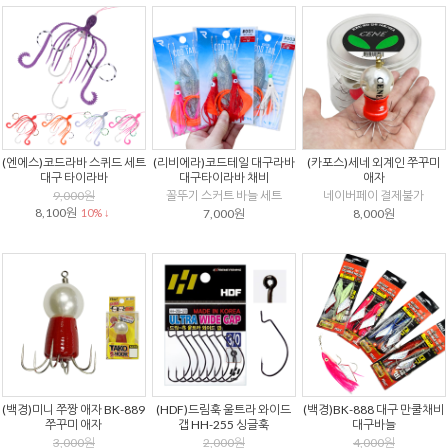
(엔에스)코드라바 스퀴드 세트
(리비에라)코드테일 대구라바
(카포스)세네 외계인 쭈꾸미
대구 타이라바
대구타이라바 채비
애자
9,000원
꼴뚜기 스커트 바늘 세트
네이버페이 결제불가
8,100원
10% ↓
7,000원
8,000원
(백경)미니 쭈짱 애자 BK-889
(HDF)드림훅 울트라 와이드
(백경)BK-888 대구 만쿨채비
쭈꾸미 애자
갭 HH-255 싱글훅
대구바늘
3,000원
2,000원
4,000원