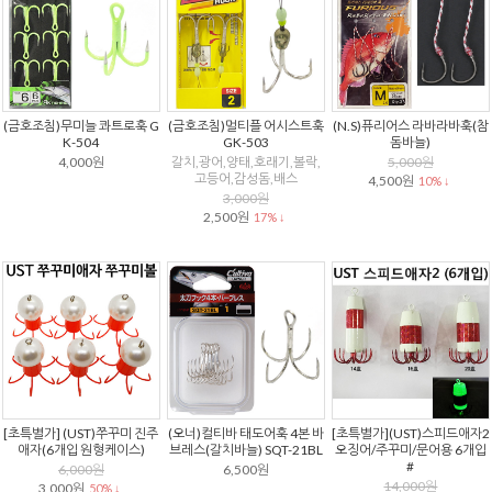
(금호조침)무미늘 콰트로훅 G
(금호조침)멀티플 어시스트훅
(N.S)퓨리어스 라바라바훅(참
K-504
GK-503
돔바늘)
4,000원
갈치,광어,양태,호래기,볼락,
5,000원
고등어,감성돔,배스
4,500원
10% ↓
3,000원
2,500원
17% ↓
[초특별가] (UST)쭈꾸미 진주
(오너)컬티바 태도어훅 4본 바
[초특별가](UST)스피드애자2
애자(6개입 원형케이스)
브레스(갈치바늘) SQT-21BL
오징어/주꾸미/문어용 6개입
#
6,000원
6,500원
14,000원
3,000원
50% ↓