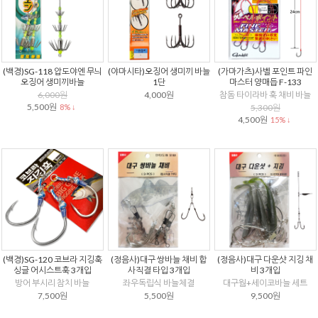
(백경)SG-118 압도야엔 무늬
(야마시타)오징어 생미끼 바늘
(가마가츠)사벨 포인트 파인
오징어 생미끼바늘
1단
마스터 양매듭 F-133
6,000원
4,000원
참돔 타이라바 훅 채비 바늘
5,500원
8% ↓
5,300원
4,500원
15% ↓
(백경)SG-120 코브라 지깅훅
(정음사)대구 쌍바늘 채비 합
(정음사)대구 다운샷 지깅 채
싱글 어시스트훅 3개입
사직결 타입 3개입
비 3개입
방어 부시리 참치 바늘
좌우독립식 바늘체결
대구웜+세이코바늘 세트
7,500원
5,500원
9,500원