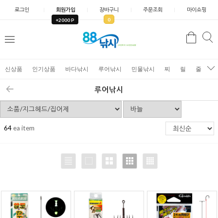
로그인
회원가입
장바구니
주문조회
마이쇼핑
0
+2000 P
검
색
신상품
인기상품
바다낚시
루어낚시
민물낚시
찌
릴
줄
가
루어낚시
64
ea item