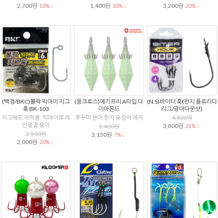
2,700원
1,400원
3,200원
10% ↓
30% ↓
20% ↓
(백경/BKC)볼락 빅아이 지그
(몽크로스)에기프리 A타입 다
(N.S)바이터 훅(펀치 플로리다
훅 BK-103
이아몬드
리그/광어다운샷)
지그헤드 자작용, 빅아이로 라
쭈꾸미 문어 한치 오징어 애자
4,800원
인열결 용이
3,800원
3,400원
21% ↓
2,500원
3,150원
7% ↓
2,000원
20% ↓