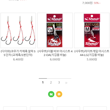
7,000원
50% ↓
(다이와)코우가 카에훅 알파 S
(샤우트)더블 바브 어시스트 4
(샤우트)라이트게임 어시스트
S 단차 (교체훅/2본단차)
2-DA(지깅용 바늘)
44-LG(지깅용 바늘)
8,400원
8,000원
5,000원
1
2
3