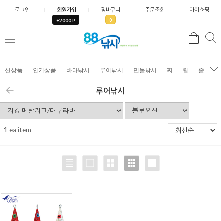
로그인
회원가입
장바구니
주문조회
마이쇼핑
0
+2000 P
검
색
신상품
인기상품
바다낚시
루어낚시
민물낚시
찌
릴
줄
가
루어낚시
1
ea item