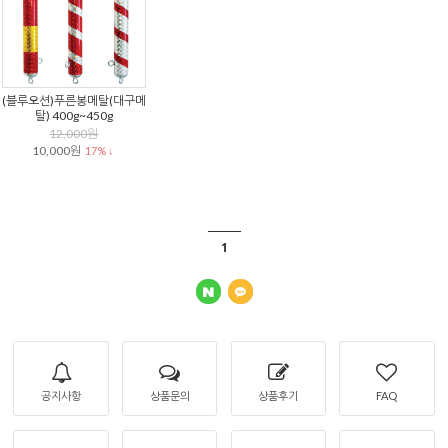
(블루오션)푸른봉메탈(대구메
탈) 400g~450g
12,000원
10,000원
17% ↓
1
공지사항
상품문의
상품후기
FAQ