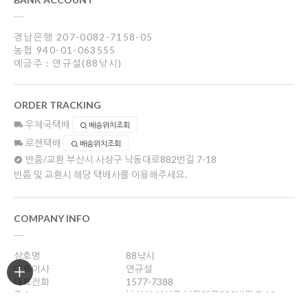
경남은행 207-0082-7158-05
농협 940-01-063555
예금주 : 연규설(88낚시)
ORDER TRACKING
우체국택배
배송위치조회
로젠택배
배송위치조회
반품/교환
부산시 사상구 낙동대로882번길 7-18
반품 및 교환시 해당 택배사를 이용해주세요.
COMPANY INFO
상호명
88낚시
대표이사
연규설
대표전화
1577-7388
주소
부산시 사상구 낙동대로882번길 7-18